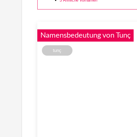
3
Ähnliche Vornamen
Namensbedeutung von Tunç
tunç