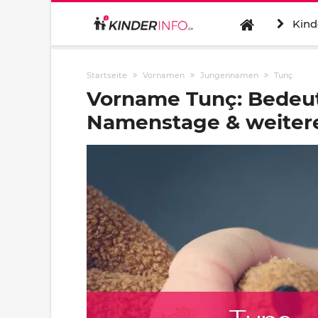
Kind
Startseite
Vornamen
Jungennamen
Tunç
Vorname Tunç: Bedeut
Namenstage & weitere