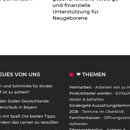
und finanzielle
Unterstützung für
Neugeborene
EUES VON UNS
❤ THEMEN
m und Schminke für Kinder:
Heimarbeit
- Arbeiten von zu 
 ist zu achten?
Produkttester werden
- Einfac
testen & behalten
 den Süden Deutschlands:
Kindergeld Auszahlungstermi
enurlaub in Bayern
2026
- Termine im Überblick
 mit Spaß: Die besten Tipps,
Familienkassen
- Öffnungszeit
ndern das Lernen zu versüßen
Adressen
Elterngeldstellen
- Anträge &