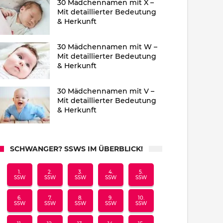
30 Mädchennamen mit X –
Mit detaillierter Bedeutung
& Herkunft
30 Mädchennamen mit W –
Mit detaillierter Bedeutung
& Herkunft
30 Mädchennamen mit V –
Mit detaillierter Bedeutung
& Herkunft
SCHWANGER? SSWS IM ÜBERBLICK!
1.
2.
3.
4.
5.
SSW
SSW
SSW
SSW
SSW
6.
7.
8.
9.
10.
SSW
SSW
SSW
SSW
SSW