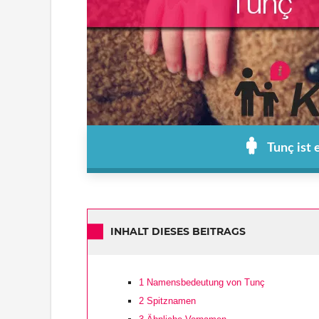
Tunç ist
INHALT DIESES BEITRAGS
1
Namensbedeutung von Tunç
2
Spitznamen