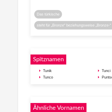
Das türkische
steht für „Bronze“ beziehungsweise „Bronze-“
Spitznamen
Tunik
Tunci
Tunco
Punts
Ähnliche Vornamen