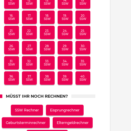
11.
12.
13.
14.
15.
SSW
SSW
SSW
SSW
SSW
16.
17.
18.
19.
20.
SSW
SSW
SSW
SSW
SSW
21.
22.
23.
24.
25.
SSW
SSW
SSW
SSW
SSW
26.
27.
28.
29.
30.
SSW
SSW
SSW
SSW
SSW
31.
32.
33.
34.
35.
SSW
SSW
SSW
SSW
SSW
36.
37.
38.
39.
40.
SSW
SSW
SSW
SSW
SSW
MÜSST IHR NOCH RECHNEN?
SSW Rechner
Eisprungrechner
Geburtsterminrechner
Elterngeldrechner