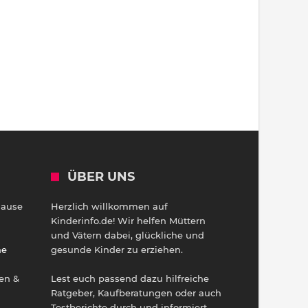
ÜBER UNS
Hause
Herzlich willkommen auf
h
Kinderinfo.de! Wir helfen Müttern
und Vätern dabei, glückliche und
ne
gesunde Kinder zu erziehen.
en &
Lest euch passend dazu hilfreiche
Ratgeber, Kaufberatungen oder auch
Testberichte durch und informiert