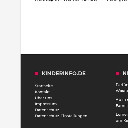
KINDERINFO.DE
N
Parfü
Startseite
Worauf
Kontakt
Über uns
Ab in
Impressum
Famili
Datenschutz
Lernen
Datenschutz-Einstellungen
um Ki