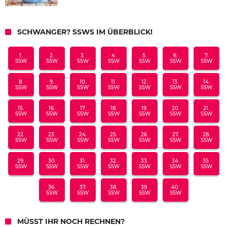
SCHWANGER? SSWS IM ÜBERBLICK!
1.
2.
3.
4.
5.
6.
7.
SSW
SSW
SSW
SSW
SSW
SSW
SSW
8.
9.
10.
11.
12.
13.
14.
SSW
SSW
SSW
SSW
SSW
SSW
SSW
15.
16.
17.
18.
19.
20.
21.
SSW
SSW
SSW
SSW
SSW
SSW
SSW
22.
23.
24.
25.
26.
27.
28.
SSW
SSW
SSW
SSW
SSW
SSW
SSW
29.
30.
31.
32.
33.
34.
35.
SSW
SSW
SSW
SSW
SSW
SSW
SSW
36.
37.
38.
39.
40.
SSW
SSW
SSW
SSW
SSW
MÜSST IHR NOCH RECHNEN?