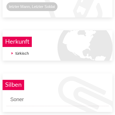
letzter Mann, Letzter Soldat
Herkunft
türkisch
Silben
Soner