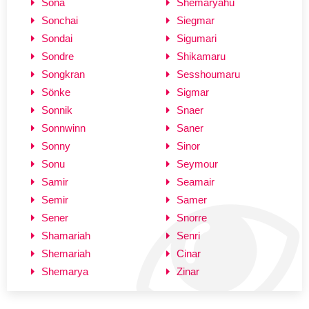
Sona
Shemaryahu
Sonchai
Siegmar
Sondai
Sigumari
Sondre
Shikamaru
Songkran
Sesshoumaru
Sönke
Sigmar
Sonnik
Snaer
Sonnwinn
Saner
Sonny
Sinor
Sonu
Seymour
Samir
Seamair
Semir
Samer
Sener
Snorre
Shamariah
Senri
Shemariah
Cinar
Shemarya
Zinar