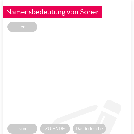
Namensbedeutung von Soner
er
son
ZU ENDE
Das türkische