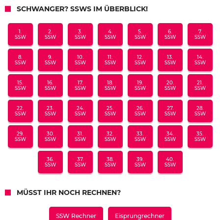
SCHWANGER? SSWS IM ÜBERBLICK!
1.
2.
3.
4.
5.
6.
7.
SSW
SSW
SSW
SSW
SSW
SSW
SSW
8.
9.
10.
11.
12.
13.
14.
SSW
SSW
SSW
SSW
SSW
SSW
SSW
15.
16.
17.
18.
19.
20.
21.
SSW
SSW
SSW
SSW
SSW
SSW
SSW
22.
23.
24.
25.
26.
27.
28.
SSW
SSW
SSW
SSW
SSW
SSW
SSW
29.
30.
31.
32.
33.
34.
35.
SSW
SSW
SSW
SSW
SSW
SSW
SSW
36.
37.
38.
39.
40.
SSW
SSW
SSW
SSW
SSW
MÜSST IHR NOCH RECHNEN?
SSW Rechner
Eisprungrechner