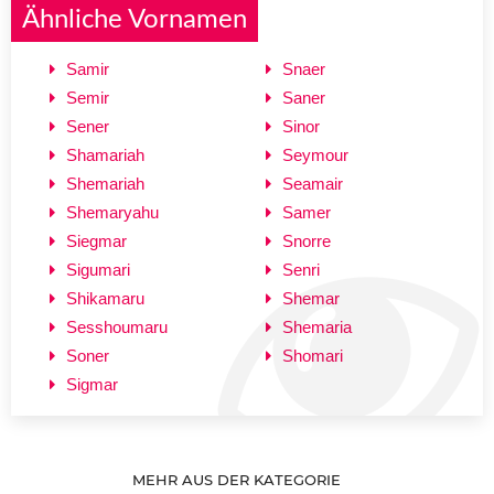
Ähnliche Vornamen
Samir
Snaer
Semir
Saner
Sener
Sinor
Shamariah
Seymour
Shemariah
Seamair
Shemaryahu
Samer
Siegmar
Snorre
Sigumari
Senri
Shikamaru
Shemar
Sesshoumaru
Shemaria
Soner
Shomari
Sigmar
MEHR AUS DER KATEGORIE