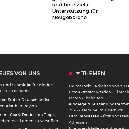
und finanzielle
Unterstützung für
Neugeborene
EUES VON UNS
❤ THEMEN
m und Schminke für Kinder:
Heimarbeit
- Arbeiten von zu 
 ist zu achten?
Produkttester werden
- Einfac
testen & behalten
 den Süden Deutschlands:
Kindergeld Auszahlungstermi
enurlaub in Bayern
2026
- Termine im Überblick
 mit Spaß: Die besten Tipps,
Familienkassen
- Öffnungszeit
ndern das Lernen zu versüßen
Adressen
Elterngeldstellen
- Anträge &