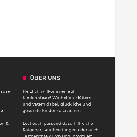
ÜBER UNS
Hause
Herzlich willkommen auf
h
Kinderinfo.de! Wir helfen Müttern
und Vätern dabei, glückliche und
ne
gesunde Kinder zu erziehen.
en &
Lest euch passend dazu hilfreiche
Ratgeber, Kaufberatungen oder auch
Testberichte durch und informiert