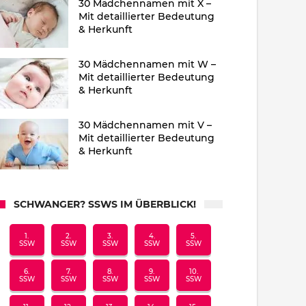
30 Mädchennamen mit X –
Mit detaillierter Bedeutung
& Herkunft
30 Mädchennamen mit W –
Mit detaillierter Bedeutung
& Herkunft
30 Mädchennamen mit V –
Mit detaillierter Bedeutung
& Herkunft
SCHWANGER? SSWS IM ÜBERBLICK!
1.
2.
3.
4.
5.
SSW
SSW
SSW
SSW
SSW
6.
7.
8.
9.
10.
SSW
SSW
SSW
SSW
SSW