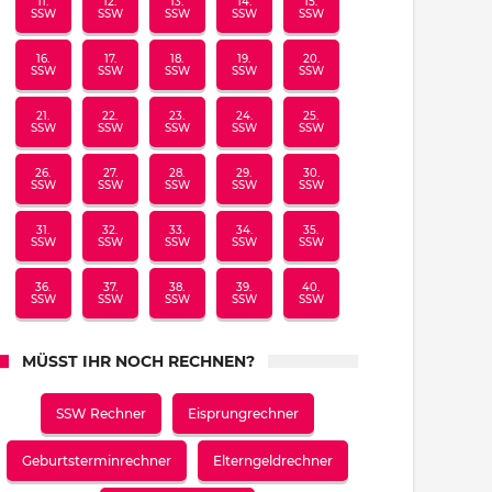
11.
12.
13.
14.
15.
SSW
SSW
SSW
SSW
SSW
16.
17.
18.
19.
20.
SSW
SSW
SSW
SSW
SSW
21.
22.
23.
24.
25.
SSW
SSW
SSW
SSW
SSW
26.
27.
28.
29.
30.
SSW
SSW
SSW
SSW
SSW
31.
32.
33.
34.
35.
SSW
SSW
SSW
SSW
SSW
36.
37.
38.
39.
40.
SSW
SSW
SSW
SSW
SSW
MÜSST IHR NOCH RECHNEN?
SSW Rechner
Eisprungrechner
Geburtsterminrechner
Elterngeldrechner