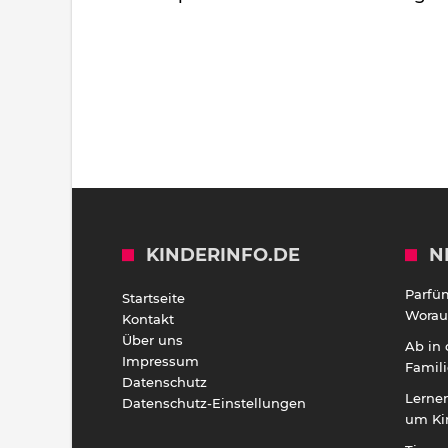
KINDERINFO.DE
N
Parfü
Startseite
Worauf
Kontakt
Über uns
Ab in
Impressum
Famili
Datenschutz
Lernen
Datenschutz-Einstellungen
um Ki