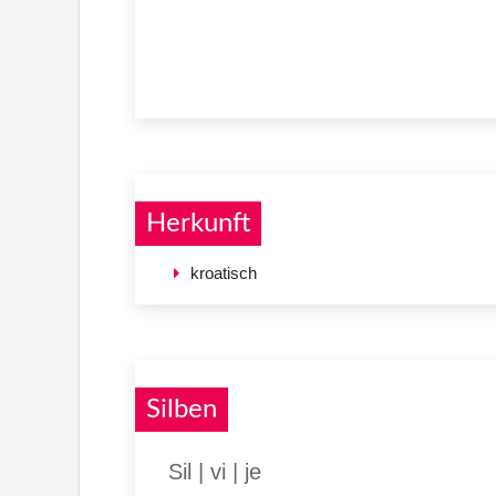
Herkunft
kroatisch
Silben
Sil | vi | je