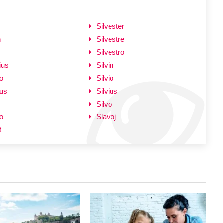
Silvester
n
Silvestre
Silvestro
ius
Silvin
o
Silvio
nus
Silvius
Silvo
io
Slavoj
t