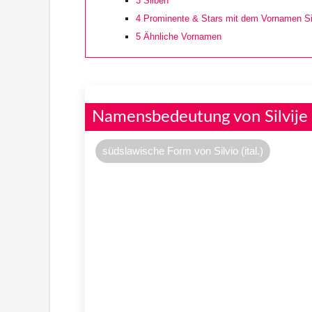
3
Silben
4
Prominente & Stars mit dem Vornamen Sil
5
Ähnliche Vornamen
Namensbedeutung von Silvije
südslawische Form von Silvio (ital.)