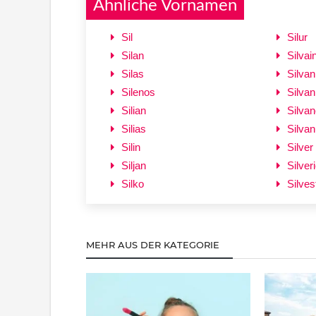
Ähnliche Vornamen
Sil
Silur
Silan
Silvai
Silas
Silvan
Silenos
Silvan
Silian
Silvan
Silias
Silva
Silin
Silver
Siljan
Silver
Silko
Silves
MEHR AUS DER KATEGORIE