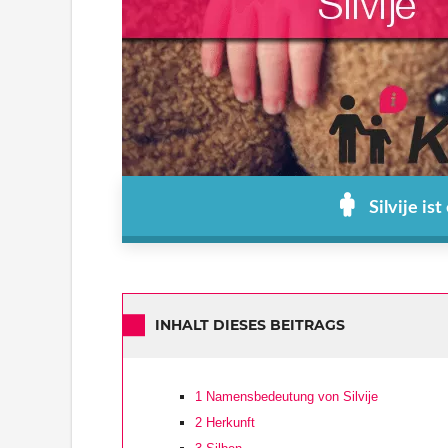
Silvije is
INHALT DIESES BEITRAGS
1
Namensbedeutung von Silvije
2
Herkunft