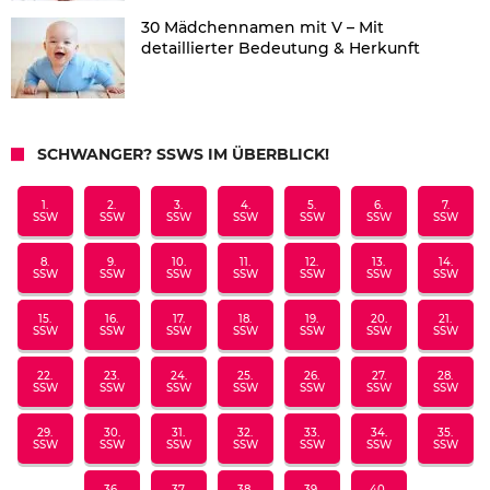
30 Mädchennamen mit V – Mit
detaillierter Bedeutung & Herkunft
SCHWANGER? SSWS IM ÜBERBLICK!
1.
2.
3.
4.
5.
6.
7.
SSW
SSW
SSW
SSW
SSW
SSW
SSW
8.
9.
10.
11.
12.
13.
14.
SSW
SSW
SSW
SSW
SSW
SSW
SSW
15.
16.
17.
18.
19.
20.
21.
SSW
SSW
SSW
SSW
SSW
SSW
SSW
22.
23.
24.
25.
26.
27.
28.
SSW
SSW
SSW
SSW
SSW
SSW
SSW
29.
30.
31.
32.
33.
34.
35.
SSW
SSW
SSW
SSW
SSW
SSW
SSW
36.
37.
38.
39.
40.