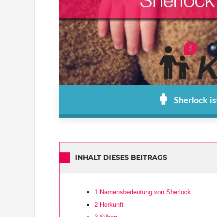
Sherlock i
INHALT DIESES BEITRAGS
1
Namensbedeutung von Sherlock
2
Herkunft