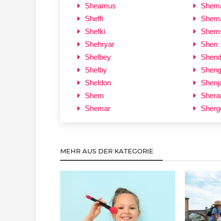
Sheamus
Shema
Sheffi
Shem
Shefki
Shems
Shehryar
Shen
Shelbey
Shendr
Shelby
Shen
Sheldon
Shenj
Shem
Shera
Shemar
Sherg
MEHR AUS DER KATEGORIE