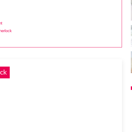
ht
herlock
ck