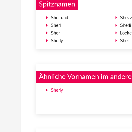
Spitznamen
Sher und
Shez
Sherl
Sherli
Sher
Löckc
Sherly
Shell
Ähnliche Vornamen im andere
Sherly