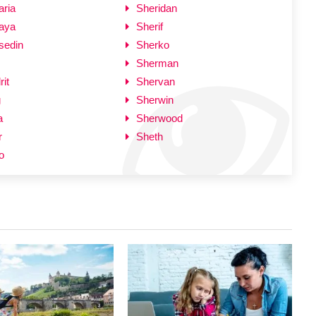
ria
Sheridan
aya
Sherif
edin
Sherko
Sherman
it
Shervan
g
Sherwin
a
Sherwood
r
Sheth
o