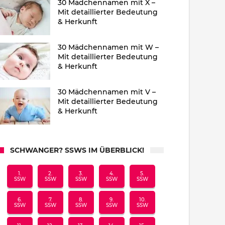
30 Mädchennamen mit X –
Mit detaillierter Bedeutung
& Herkunft
30 Mädchennamen mit W –
Mit detaillierter Bedeutung
& Herkunft
30 Mädchennamen mit V –
Mit detaillierter Bedeutung
& Herkunft
SCHWANGER? SSWS IM ÜBERBLICK!
1.
2.
3.
4.
5.
SSW
SSW
SSW
SSW
SSW
6.
7.
8.
9.
10.
SSW
SSW
SSW
SSW
SSW