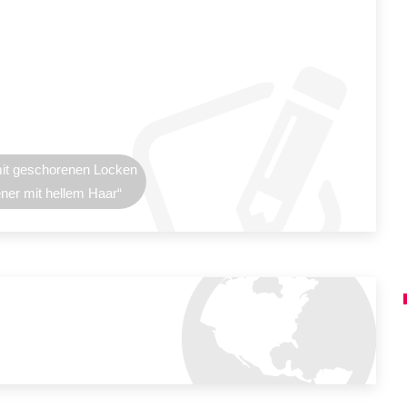
it geschorenen Locken
ner mit hellem Haar“