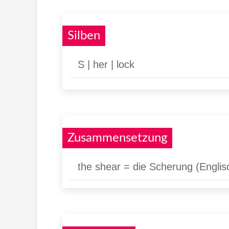
Silben
S | her | lock
Zusammensetzung
the shear = die Scherung (Englis