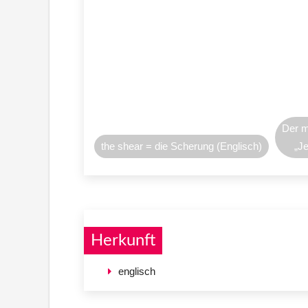
Der m
the shear = die Scherung (Englisch)
„Je
Herkunft
englisch