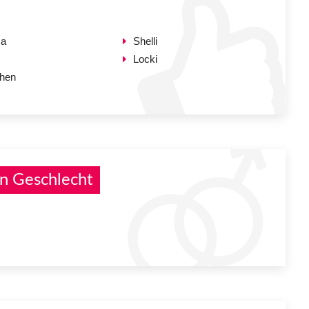
za
Shelli
Locki
hen
n Geschlecht