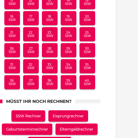
11.
12.
13.
14.
15.
SSW
SSW
SSW
SSW
SSW
16.
17.
18.
19.
20.
SSW
SSW
SSW
SSW
SSW
21.
22.
23.
24.
25.
SSW
SSW
SSW
SSW
SSW
26.
27.
28.
29.
30.
SSW
SSW
SSW
SSW
SSW
31.
32.
33.
34.
35.
SSW
SSW
SSW
SSW
SSW
36.
37.
38.
39.
40.
SSW
SSW
SSW
SSW
SSW
MÜSST IHR NOCH RECHNEN?
SSW Rechner
Eisprungrechner
Geburtsterminrechner
Elterngeldrechner