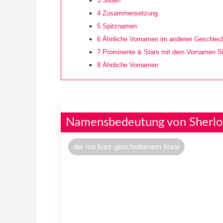
3
Silben
4
Zusammensetzung
5
Spitznamen
6
Ähnliche Vornamen im anderen Geschlec
7
Prominente & Stars mit dem Vornamen S
8
Ähnliche Vornamen
Namensbedeutung von Sherlo
der mit kurz geschnittenem Haar