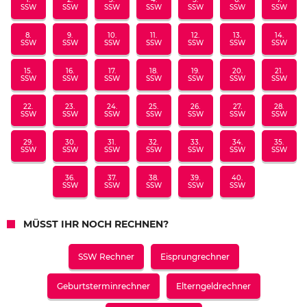
SSW
SSW
SSW
SSW
SSW
SSW
SSW
8.
9.
10.
11.
12.
13.
14.
SSW
SSW
SSW
SSW
SSW
SSW
SSW
15.
16.
17.
18.
19.
20.
21.
SSW
SSW
SSW
SSW
SSW
SSW
SSW
22.
23.
24.
25.
26.
27.
28.
SSW
SSW
SSW
SSW
SSW
SSW
SSW
29.
30.
31.
32.
33.
34.
35.
SSW
SSW
SSW
SSW
SSW
SSW
SSW
36.
37.
38.
39.
40.
SSW
SSW
SSW
SSW
SSW
MÜSST IHR NOCH RECHNEN?
SSW Rechner
Eisprungrechner
Geburtsterminrechner
Elterngeldrechner