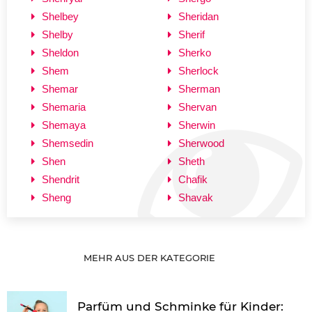
Shelbey
Sheridan
Shelby
Sherif
Sheldon
Sherko
Shem
Sherlock
Shemar
Sherman
Shemaria
Shervan
Shemaya
Sherwin
Shemsedin
Sherwood
Shen
Sheth
Shendrit
Chafik
Sheng
Shavak
MEHR AUS DER KATEGORIE
Parfüm und Schminke für Kinder: