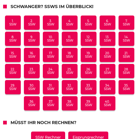
SCHWANGER? SSWS IM ÜBERBLICK!
1.
2.
3.
4.
5.
6.
7.
SSW
SSW
SSW
SSW
SSW
SSW
SSW
8.
9.
10.
11.
12.
13.
14.
SSW
SSW
SSW
SSW
SSW
SSW
SSW
15.
16.
17.
18.
19.
20.
21.
SSW
SSW
SSW
SSW
SSW
SSW
SSW
22.
23.
24.
25.
26.
27.
28.
SSW
SSW
SSW
SSW
SSW
SSW
SSW
29.
30.
31.
32.
33.
34.
35.
SSW
SSW
SSW
SSW
SSW
SSW
SSW
36.
37.
38.
39.
40.
SSW
SSW
SSW
SSW
SSW
MÜSST IHR NOCH RECHNEN?
SSW Rechner
Eisprungrechner