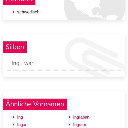
schwedisch
Silben
Ing | war
Ähnliche Vornamen
Ing
Ingraban
Ingar
Ingram