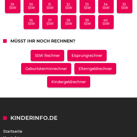
29.
30.
31.
32.
33.
34.
35.
SSW
SSW
SSW
SSW
SSW
SSW
SSW
36.
37.
38.
39.
40.
SSW
SSW
SSW
SSW
SSW
MÜSST IHR NOCH RECHNEN?
SSW Rechner
Eisprungrechner
Geburtsterminrechner
Elterngeldrechner
Kindergeldrechner
KINDERINFO.DE
Startseite