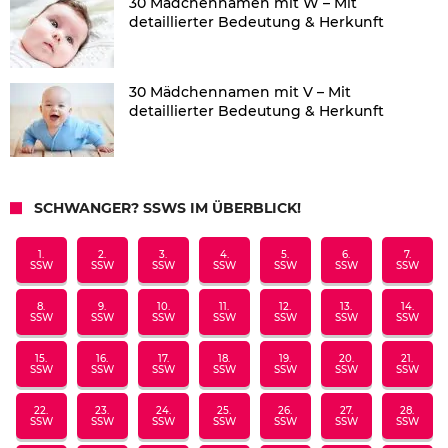
30 Mädchennamen mit W – Mit
detaillierter Bedeutung & Herkunft
30 Mädchennamen mit V – Mit
detaillierter Bedeutung & Herkunft
SCHWANGER? SSWS IM ÜBERBLICK!
1.
2.
3.
4.
5.
6.
7.
SSW
SSW
SSW
SSW
SSW
SSW
SSW
8.
9.
10.
11.
12.
13.
14.
SSW
SSW
SSW
SSW
SSW
SSW
SSW
15.
16.
17.
18.
19.
20.
21.
SSW
SSW
SSW
SSW
SSW
SSW
SSW
22.
23.
24.
25.
26.
27.
28.
SSW
SSW
SSW
SSW
SSW
SSW
SSW