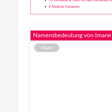
3
Prominente & Stars mit dem Vornamen I
4
Ähnliche Vornamen
Namensbedeutung von Imane
Glaube