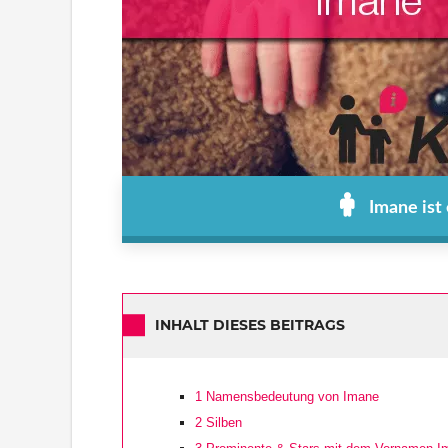
Imane ist
INHALT DIESES BEITRAGS
1
Namensbedeutung von Imane
2
Silben