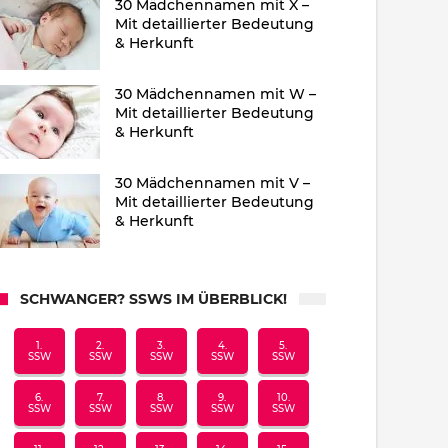
30 Mädchennamen mit X –
Mit detaillierter Bedeutung
& Herkunft
30 Mädchennamen mit W –
Mit detaillierter Bedeutung
& Herkunft
30 Mädchennamen mit V –
Mit detaillierter Bedeutung
& Herkunft
SCHWANGER? SSWS IM ÜBERBLICK!
1.
2.
3.
4.
5.
SSW
SSW
SSW
SSW
SSW
6.
7.
8.
9.
10.
SSW
SSW
SSW
SSW
SSW