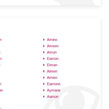
n
Amino
Ameen
i
Amun
n
Eamon
n
Eiman
Aimen
Amien
n
Eamonn
on
Aymane
Aamun