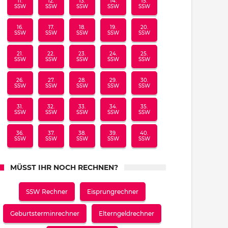
11.
12.
13.
14.
15.
SSW
SSW
SSW
SSW
SSW
16.
17.
18.
19.
20.
SSW
SSW
SSW
SSW
SSW
21.
22.
23.
24.
25.
SSW
SSW
SSW
SSW
SSW
26.
27.
28.
29.
30.
SSW
SSW
SSW
SSW
SSW
31.
32.
33.
34.
35.
SSW
SSW
SSW
SSW
SSW
36.
37.
38.
39.
40.
SSW
SSW
SSW
SSW
SSW
MÜSST IHR NOCH RECHNEN?
SSW Rechner
Eisprungrechner
Geburtsterminrechner
Elterngeldrechner