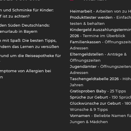
m und Schminke für Kinder:
Heimarbeit
- Arbeiten von zu 
 ist zu achten?
Produkttester werden
- Einfac
testen & behalten
 den Süden Deutschlands:
Kindergeld Auszahlungstermi
enurlaub in Bayern
2026
- Termine im Überblick
 mit Spaß: Die besten Tipps,
Familienkassen
- Öffnungszeit
ndern das Lernen zu versüßen
Adressen
Elterngeldstellen
- Anträge &
rund um die Reiseapotheke für
Öffnungszeiten
r
Jugendämter
- Öffnungszeiten
ymptome von Allergien bei
Adressen
rn
Taschengeldtabelle 2026
- Höh
Jahren
Gratisproben Baby
- 25 Tipps
Sprüche zur Geburt
- 150 Sprüc
Glückwünsche zur Geburt
- 180
Wünsche & 9 Tipps
Vornamen
- Beliebte Namen fü
Jungen & Mädchen