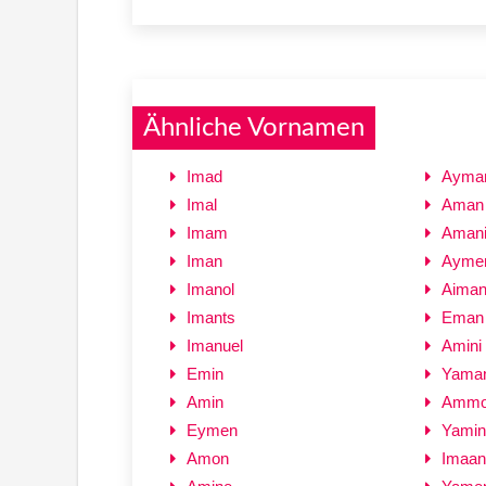
Ähnliche Vornamen
Imad
Ayma
Imal
Aman
Imam
Aman
Iman
Ayme
Imanol
Aima
Imants
Eman
Imanuel
Amini
Emin
Yama
Amin
Amm
Eymen
Yamin
Amon
Imaan