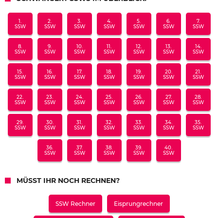
1.
2.
3.
4.
5.
6.
7.
SSW
SSW
SSW
SSW
SSW
SSW
SSW
8.
9.
10.
11.
12.
13.
14.
SSW
SSW
SSW
SSW
SSW
SSW
SSW
15.
16.
17.
18.
19.
20.
21.
SSW
SSW
SSW
SSW
SSW
SSW
SSW
22.
23.
24.
25.
26.
27.
28.
SSW
SSW
SSW
SSW
SSW
SSW
SSW
29.
30.
31.
32.
33.
34.
35.
SSW
SSW
SSW
SSW
SSW
SSW
SSW
36.
37.
38.
39.
40.
SSW
SSW
SSW
SSW
SSW
MÜSST IHR NOCH RECHNEN?
SSW Rechner
Eisprungrechner