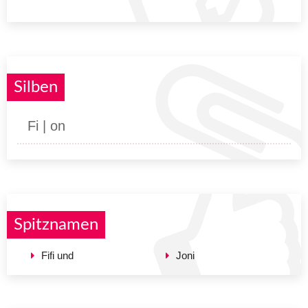
Silben
Fi | on
Spitznamen
Fifi und
Joni