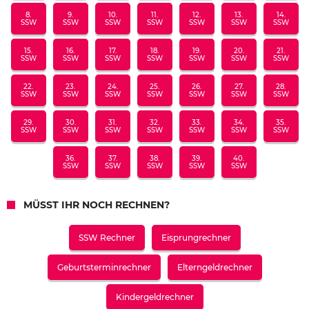
8.
9.
10.
11.
12.
13.
14.
SSW
SSW
SSW
SSW
SSW
SSW
SSW
15.
16.
17.
18.
19.
20.
21.
SSW
SSW
SSW
SSW
SSW
SSW
SSW
22.
23.
24.
25.
26.
27.
28.
SSW
SSW
SSW
SSW
SSW
SSW
SSW
29.
30.
31.
32.
33.
34.
35.
SSW
SSW
SSW
SSW
SSW
SSW
SSW
36.
37.
38.
39.
40.
SSW
SSW
SSW
SSW
SSW
MÜSST IHR NOCH RECHNEN?
SSW Rechner
Eisprungrechner
Geburtsterminrechner
Elterngeldrechner
Kindergeldrechner