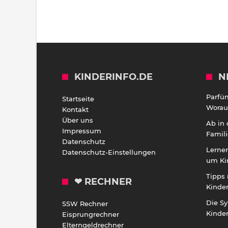
KINDERINFO.DE
N
Parfü
Startseite
Worauf
Kontakt
Über uns
Ab in
Impressum
Famili
Datenschutz
Lernen
Datenschutz-Einstellungen
um Ki
Tipps 
❤ RECHNER
Kinde
Die S
SSW Rechner
Kinde
Eisprungrechner
Elterngeldrechner