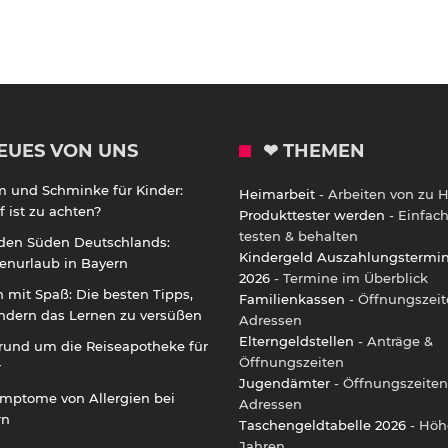
EUES VON UNS
❤ THEMEN
m und Schminke für Kinder:
Heimarbeit
- Arbeiten von zu 
 ist zu achten?
Produkttester werden
- Einfac
testen & behalten
 den Süden Deutschlands:
Kindergeld Auszahlungstermi
enurlaub in Bayern
2026
- Termine im Überblick
 mit Spaß: Die besten Tipps,
Familienkassen
- Öffnungszeit
ndern das Lernen zu versüßen
Adressen
Elterngeldstellen
- Anträge &
rund um die Reiseapotheke für
Öffnungszeiten
r
Jugendämter
- Öffnungszeiten
ymptome von Allergien bei
Adressen
rn
Taschengeldtabelle 2026
- Höh
Jahren