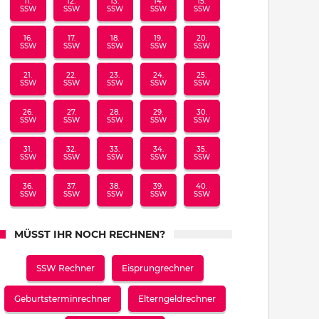
11.
12.
13.
14.
15.
SSW
SSW
SSW
SSW
SSW
16.
17.
18.
19.
20.
SSW
SSW
SSW
SSW
SSW
21.
22.
23.
24.
25.
SSW
SSW
SSW
SSW
SSW
26.
27.
28.
29.
30.
SSW
SSW
SSW
SSW
SSW
31.
32.
33.
34.
35.
SSW
SSW
SSW
SSW
SSW
36.
37.
38.
39.
40.
SSW
SSW
SSW
SSW
SSW
MÜSST IHR NOCH RECHNEN?
SSW Rechner
Eisprungrechner
Geburtsterminrechner
Elterngeldrechner