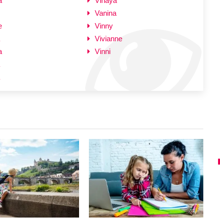
a
Vinaya
Vanina
e
Vinny
Vivianne
a
Vinni