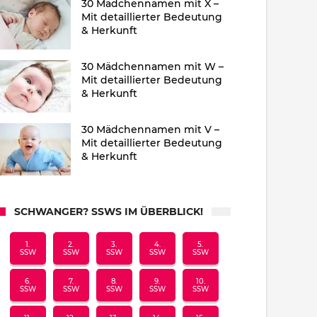
30 Mädchennamen mit X –
Mit detaillierter Bedeutung
& Herkunft
30 Mädchennamen mit W –
Mit detaillierter Bedeutung
& Herkunft
30 Mädchennamen mit V –
Mit detaillierter Bedeutung
& Herkunft
SCHWANGER? SSWS IM ÜBERBLICK!
1.
2.
3.
4.
5.
SSW
SSW
SSW
SSW
SSW
6.
7.
8.
9.
10.
SSW
SSW
SSW
SSW
SSW