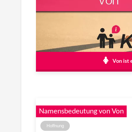
Von ist 
Namensbedeutung von Von
Hoffnung