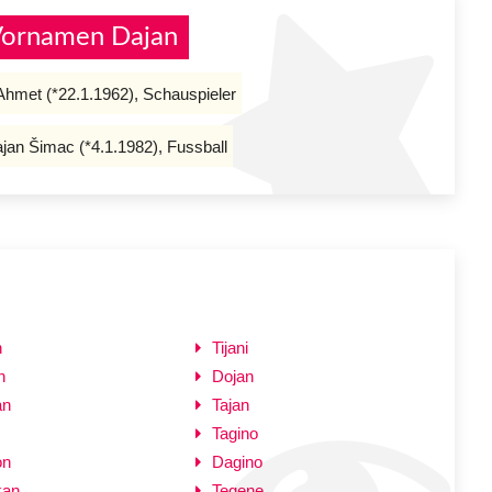
Vornamen Dajan
Ahmet (*22.1.1962), Schauspieler
jan Šimac (*4.1.1982), Fussball
n
Tijani
n
Dojan
an
Tajan
Tagino
on
Dagino
kan
Tegene