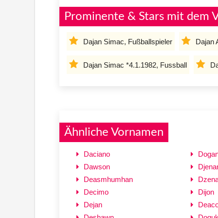
Prominente & Stars mit dem 
Dajan Simac, Fußballspieler
Dajan 
Dajan Simac *4.1.1982, Fussball
Da
Ähnliche Vornamen
Daciano
Doga
Dawson
Djena
Deasmhumhan
Dzen
Decimo
Dijon
Dejan
Deac
Deshawn
Dogu