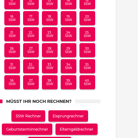
11.
12.
13.
14.
15.
SSW
SSW
SSW
SSW
SSW
16.
17.
18.
19.
20.
SSW
SSW
SSW
SSW
SSW
21.
22.
23.
24.
25.
SSW
SSW
SSW
SSW
SSW
26.
27.
28.
29.
30.
SSW
SSW
SSW
SSW
SSW
31.
32.
33.
34.
35.
SSW
SSW
SSW
SSW
SSW
36.
37.
38.
39.
40.
SSW
SSW
SSW
SSW
SSW
MÜSST IHR NOCH RECHNEN?
SSW Rechner
Eisprungrechner
Geburtsterminrechner
Elterngeldrechner