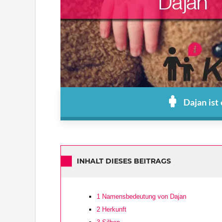
Dajan ist
INHALT DIESES BEITRAGS
1
Namensbedeutung von Dajan
2
Herkunft