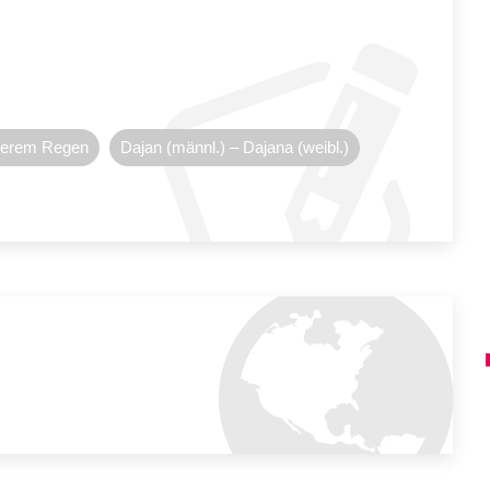
werem Regen
Dajan (männl.) – Dajana (weibl.)