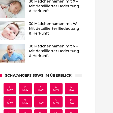
30 Mädchennamen mit X –
Mit detaillierter Bedeutung
& Herkunft
30 Mädchennamen mit W –
Mit detaillierter Bedeutung
& Herkunft
30 Mädchennamen mit V –
Mit detaillierter Bedeutung
& Herkunft
SCHWANGER? SSWS IM ÜBERBLICK!
1.
2.
3.
4.
5.
SSW
SSW
SSW
SSW
SSW
6.
7.
8.
9.
10.
SSW
SSW
SSW
SSW
SSW