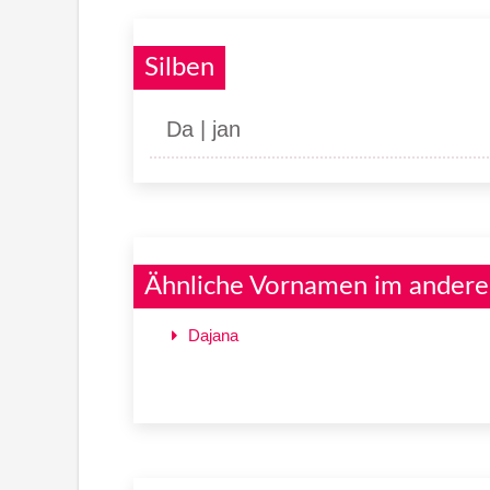
Silben
Da | jan
Ähnliche Vornamen im andere
Dajana