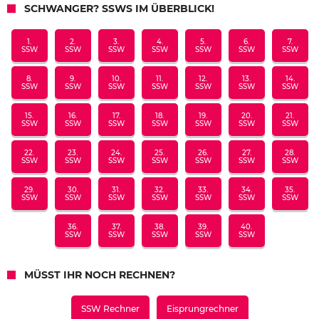
SCHWANGER? SSWS IM ÜBERBLICK!
1.
2.
3.
4.
5.
6.
7.
SSW
SSW
SSW
SSW
SSW
SSW
SSW
8.
9.
10.
11.
12.
13.
14.
SSW
SSW
SSW
SSW
SSW
SSW
SSW
15.
16.
17.
18.
19.
20.
21.
SSW
SSW
SSW
SSW
SSW
SSW
SSW
22.
23.
24.
25.
26.
27.
28.
SSW
SSW
SSW
SSW
SSW
SSW
SSW
29.
30.
31.
32.
33.
34.
35.
SSW
SSW
SSW
SSW
SSW
SSW
SSW
36.
37.
38.
39.
40.
SSW
SSW
SSW
SSW
SSW
MÜSST IHR NOCH RECHNEN?
SSW Rechner
Eisprungrechner