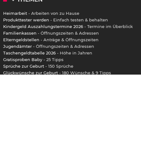
Heimarbeit
- Arbeiten von zu Hause
Produkttester werden
- Einfach testen & behalten
Kindergeld Auszahlungstermine 2026
- Termine im Überblick
Familienkassen
- Öffnungszeiten & Adressen
Elterngeldstellen
- Anträge & Öffnungszeiten
Jugendämter
- Öffnungszeiten & Adressen
Taschengeldtabelle 2026
- Höhe in Jahren
Gratisproben Baby
- 25 Tipps
Sprüche zur Geburt
- 150 Sprüche
Glückwünsche zur Geburt
- 180 Wünsche & 9 Tipps
Vornamen
- Beliebte Namen für Jungen & Mädchen
ÜBER UNS
Herzlich willkommen auf Kinderinfo.de! Wir helfen Müttern
und Vätern dabei, glückliche und gesunde Kinder zu erziehen.
Lest euch passend dazu hilfreiche Ratgeber, Kaufberatungen
oder auch Testberichte durch und informiert euch hier unter