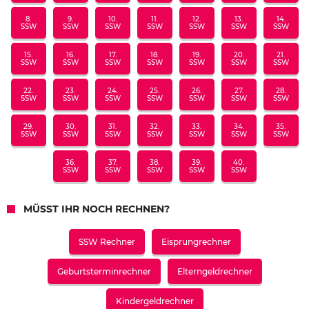
8.
9.
10.
11.
12.
13.
14.
SSW
SSW
SSW
SSW
SSW
SSW
SSW
15.
16.
17.
18.
19.
20.
21.
SSW
SSW
SSW
SSW
SSW
SSW
SSW
22.
23.
24.
25.
26.
27.
28.
SSW
SSW
SSW
SSW
SSW
SSW
SSW
29.
30.
31.
32.
33.
34.
35.
SSW
SSW
SSW
SSW
SSW
SSW
SSW
36.
37.
38.
39.
40.
SSW
SSW
SSW
SSW
SSW
MÜSST IHR NOCH RECHNEN?
SSW Rechner
Eisprungrechner
Geburtsterminrechner
Elterngeldrechner
Kindergeldrechner