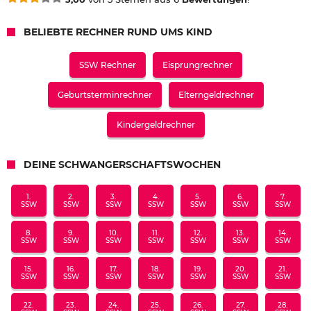
BELIEBTE RECHNER RUND UMS KIND
SSW Rechner
Eisprungrechner
Geburtsterminrechner
Elterngeldrechner
Kindergeldrechner
DEINE SCHWANGERSCHAFTSWOCHEN
1.
2.
3.
4.
5.
6.
7.
SSW
SSW
SSW
SSW
SSW
SSW
SSW
8.
9.
10.
11.
12.
13.
14.
SSW
SSW
SSW
SSW
SSW
SSW
SSW
15.
16.
17.
18.
19.
20.
21.
SSW
SSW
SSW
SSW
SSW
SSW
SSW
22.
23.
24.
25.
26.
27.
28.