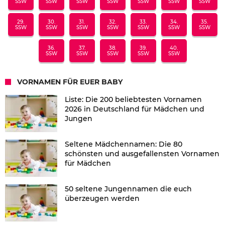
SSW
SSW
SSW
SSW
SSW
SSW
SSW
29.
30.
31.
32.
33.
34.
35.
SSW
SSW
SSW
SSW
SSW
SSW
SSW
36.
37.
38.
39.
40.
SSW
SSW
SSW
SSW
SSW
VORNAMEN FÜR EUER BABY
Liste: Die 200 beliebtesten Vornamen
2026 in Deutschland für Mädchen und
Jungen
Seltene Mädchennamen: Die 80
schönsten und ausgefallensten Vornamen
für Mädchen
50 seltene Jungennamen die euch
überzeugen werden