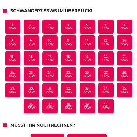
SCHWANGER? SSWS IM ÜBERBLICK!
1.
2.
3.
4.
5.
6.
7.
SSW
SSW
SSW
SSW
SSW
SSW
SSW
8.
9.
10.
11.
12.
13.
14.
SSW
SSW
SSW
SSW
SSW
SSW
SSW
15.
16.
17.
18.
19.
20.
21.
SSW
SSW
SSW
SSW
SSW
SSW
SSW
22.
23.
24.
25.
26.
27.
28.
SSW
SSW
SSW
SSW
SSW
SSW
SSW
29.
30.
31.
32.
33.
34.
35.
SSW
SSW
SSW
SSW
SSW
SSW
SSW
36.
37.
38.
39.
40.
SSW
SSW
SSW
SSW
SSW
MÜSST IHR NOCH RECHNEN?