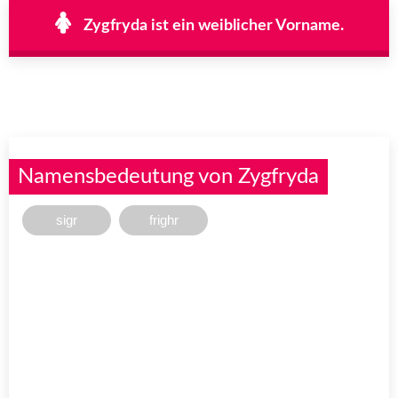
Zygfryda ist ein weiblicher Vorname.
Namensbedeutung von Zygfryda
sigr
frighr