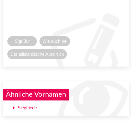
Sigríður
Wie auch bei
Der altisländische Ausdruck
Ähnliche Vornamen
Siegfriede