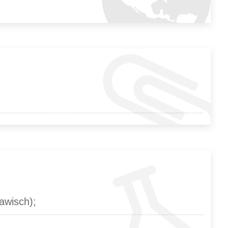
awisch);