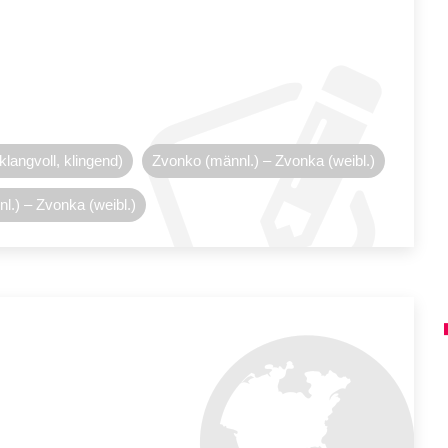
langvoll, klingend)
Zvonko (männl.) – Zvonka (weibl.)
l.) – Zvonka (weibl.)