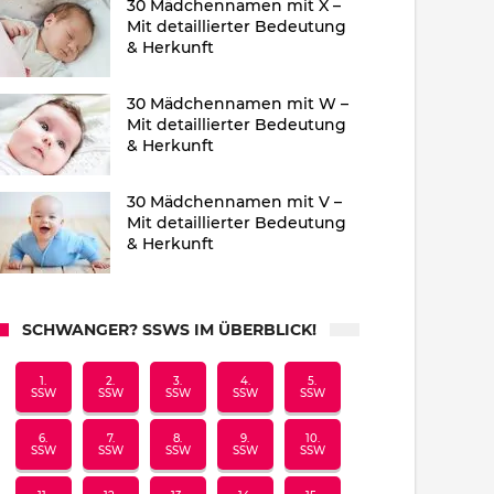
30 Mädchennamen mit X –
Mit detaillierter Bedeutung
& Herkunft
30 Mädchennamen mit W –
Mit detaillierter Bedeutung
& Herkunft
30 Mädchennamen mit V –
Mit detaillierter Bedeutung
& Herkunft
SCHWANGER? SSWS IM ÜBERBLICK!
1.
2.
3.
4.
5.
SSW
SSW
SSW
SSW
SSW
6.
7.
8.
9.
10.
SSW
SSW
SSW
SSW
SSW