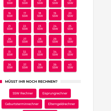
11.
12.
13.
14.
15.
SSW
SSW
SSW
SSW
SSW
16.
17.
18.
19.
20.
SSW
SSW
SSW
SSW
SSW
21.
22.
23.
24.
25.
SSW
SSW
SSW
SSW
SSW
26.
27.
28.
29.
30.
SSW
SSW
SSW
SSW
SSW
31.
32.
33.
34.
35.
SSW
SSW
SSW
SSW
SSW
36.
37.
38.
39.
40.
SSW
SSW
SSW
SSW
SSW
MÜSST IHR NOCH RECHNEN?
SSW Rechner
Eisprungrechner
Geburtsterminrechner
Elterngeldrechner