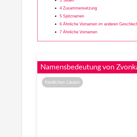
3
Silben
4
Zusammensetzung
5
Spitznamen
6
Ähnliche Vornamen im anderen Geschlec
7
Ähnliche Vornamen
Namensbedeutung von Zvonk
friedliches Läuten