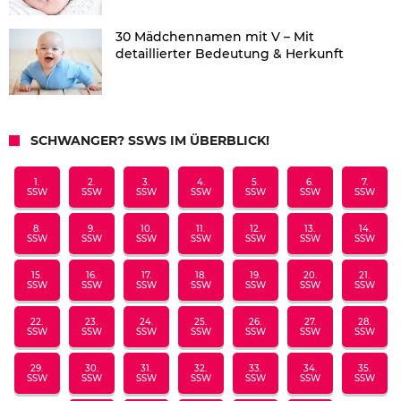
30 Mädchennamen mit V – Mit
detaillierter Bedeutung & Herkunft
SCHWANGER? SSWS IM ÜBERBLICK!
1.
2.
3.
4.
5.
6.
7.
SSW
SSW
SSW
SSW
SSW
SSW
SSW
8.
9.
10.
11.
12.
13.
14.
SSW
SSW
SSW
SSW
SSW
SSW
SSW
15.
16.
17.
18.
19.
20.
21.
SSW
SSW
SSW
SSW
SSW
SSW
SSW
22.
23.
24.
25.
26.
27.
28.
SSW
SSW
SSW
SSW
SSW
SSW
SSW
29.
30.
31.
32.
33.
34.
35.
SSW
SSW
SSW
SSW
SSW
SSW
SSW