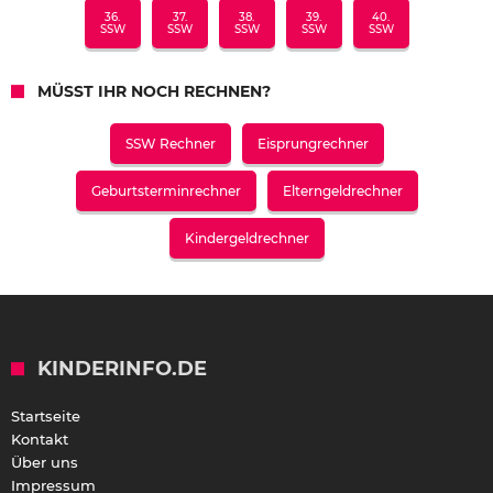
36.
37.
38.
39.
40.
SSW
SSW
SSW
SSW
SSW
MÜSST IHR NOCH RECHNEN?
SSW Rechner
Eisprungrechner
Geburtsterminrechner
Elterngeldrechner
Kindergeldrechner
KINDERINFO.DE
Startseite
Kontakt
Über uns
Impressum