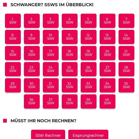
SCHWANGER? SSWS IM ÜBERBLICK!
1.
2.
3.
4.
5.
6.
7.
SSW
SSW
SSW
SSW
SSW
SSW
SSW
8.
9.
10.
11.
12.
13.
14.
SSW
SSW
SSW
SSW
SSW
SSW
SSW
15.
16.
17.
18.
19.
20.
21.
SSW
SSW
SSW
SSW
SSW
SSW
SSW
22.
23.
24.
25.
26.
27.
28.
SSW
SSW
SSW
SSW
SSW
SSW
SSW
29.
30.
31.
32.
33.
34.
35.
SSW
SSW
SSW
SSW
SSW
SSW
SSW
36.
37.
38.
39.
40.
SSW
SSW
SSW
SSW
SSW
MÜSST IHR NOCH RECHNEN?
SSW Rechner
Eisprungrechner