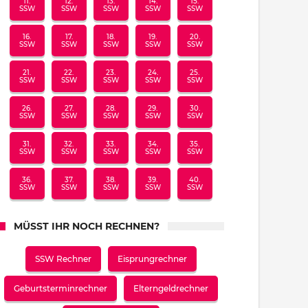
11.
12.
13.
14.
15.
SSW
SSW
SSW
SSW
SSW
16.
17.
18.
19.
20.
SSW
SSW
SSW
SSW
SSW
21.
22.
23.
24.
25.
SSW
SSW
SSW
SSW
SSW
26.
27.
28.
29.
30.
SSW
SSW
SSW
SSW
SSW
31.
32.
33.
34.
35.
SSW
SSW
SSW
SSW
SSW
36.
37.
38.
39.
40.
SSW
SSW
SSW
SSW
SSW
MÜSST IHR NOCH RECHNEN?
SSW Rechner
Eisprungrechner
Geburtsterminrechner
Elterngeldrechner