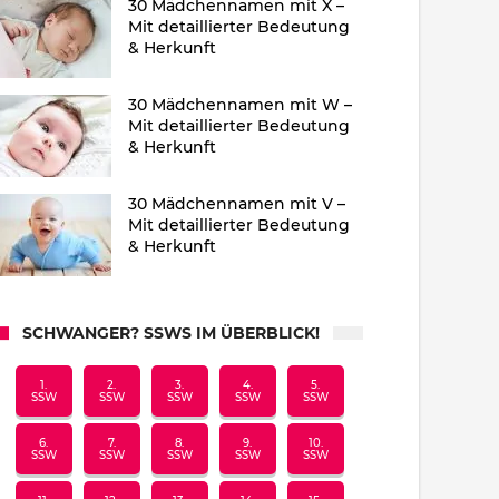
30 Mädchennamen mit X –
Mit detaillierter Bedeutung
& Herkunft
30 Mädchennamen mit W –
Mit detaillierter Bedeutung
& Herkunft
30 Mädchennamen mit V –
Mit detaillierter Bedeutung
& Herkunft
SCHWANGER? SSWS IM ÜBERBLICK!
1.
2.
3.
4.
5.
SSW
SSW
SSW
SSW
SSW
6.
7.
8.
9.
10.
SSW
SSW
SSW
SSW
SSW