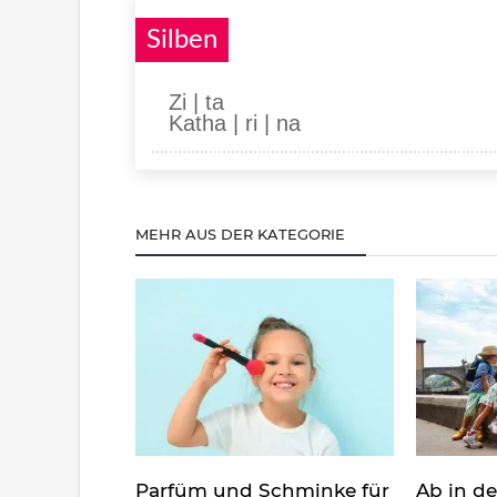
Silben
Zi | ta
Katha | ri | na
MEHR AUS DER KATEGORIE
Parfüm und Schminke für
Ab in d