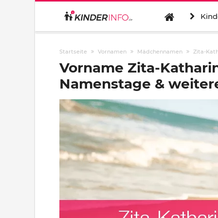
Kind
Startseite
Vornamen
Mädchennamen
Zita-Kat
Vorname Zita-Katharin
Namenstage & weitere