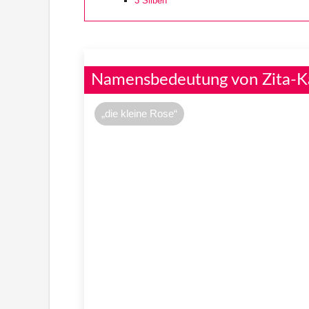
3
Silben
Namensbedeutung von Zita-K
„die kleine Rose“