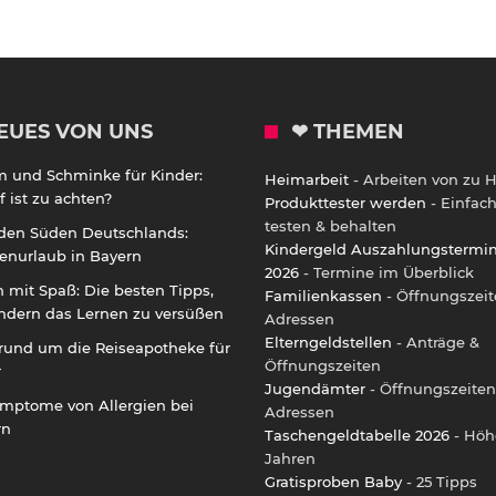
EUES VON UNS
❤ THEMEN
m und Schminke für Kinder:
Heimarbeit
- Arbeiten von zu 
 ist zu achten?
Produkttester werden
- Einfac
testen & behalten
 den Süden Deutschlands:
Kindergeld Auszahlungstermi
enurlaub in Bayern
2026
- Termine im Überblick
 mit Spaß: Die besten Tipps,
Familienkassen
- Öffnungszeit
ndern das Lernen zu versüßen
Adressen
Elterngeldstellen
- Anträge &
rund um die Reiseapotheke für
Öffnungszeiten
r
Jugendämter
- Öffnungszeiten
ymptome von Allergien bei
Adressen
rn
Taschengeldtabelle 2026
- Höh
Jahren
Gratisproben Baby
- 25 Tipps