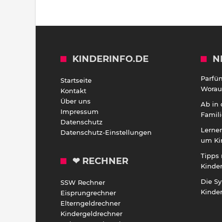
KINDERINFO.DE
N
Parfü
Startseite
Worauf
Kontakt
Über uns
Ab in
Impressum
Famili
Datenschutz
Lernen
Datenschutz-Einstellungen
um Ki
Tipps 
❤ RECHNER
Kinde
Die S
SSW Rechner
Kinde
Eisprungrechner
Elterngeldrechner
Kindergeldrechner