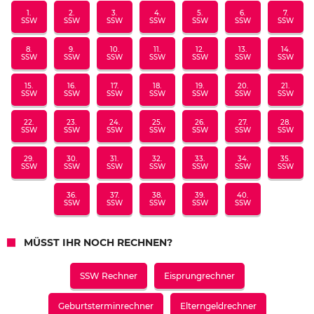
1.
2.
3.
4.
5.
6.
7.
SSW
SSW
SSW
SSW
SSW
SSW
SSW
8.
9.
10.
11.
12.
13.
14.
SSW
SSW
SSW
SSW
SSW
SSW
SSW
15.
16.
17.
18.
19.
20.
21.
SSW
SSW
SSW
SSW
SSW
SSW
SSW
22.
23.
24.
25.
26.
27.
28.
SSW
SSW
SSW
SSW
SSW
SSW
SSW
29.
30.
31.
32.
33.
34.
35.
SSW
SSW
SSW
SSW
SSW
SSW
SSW
36.
37.
38.
39.
40.
SSW
SSW
SSW
SSW
SSW
MÜSST IHR NOCH RECHNEN?
SSW Rechner
Eisprungrechner
Geburtsterminrechner
Elterngeldrechner