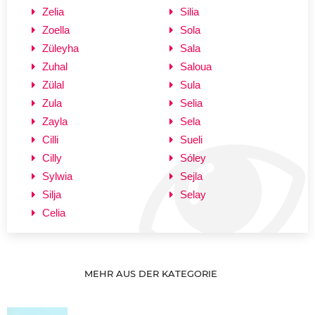
Zelia
Silia
Zoella
Sola
Züleyha
Sala
Zuhal
Saloua
Zülal
Sula
Zula
Selia
Zayla
Sela
Cilli
Sueli
Cilly
Sóley
Sylwia
Sejla
Silja
Selay
Celia
MEHR AUS DER KATEGORIE