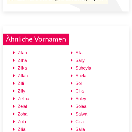
Ähnliche Vornamen
Zilan
Sila
Zilha
Sally
Zilka
Süheyla
Zillah
Suela
Zilli
Sol
Zilly
Cilia
Zeliha
Soley
Zelal
Solea
Zohal
Salwa
Zola
Cilla
Zilia
Salia