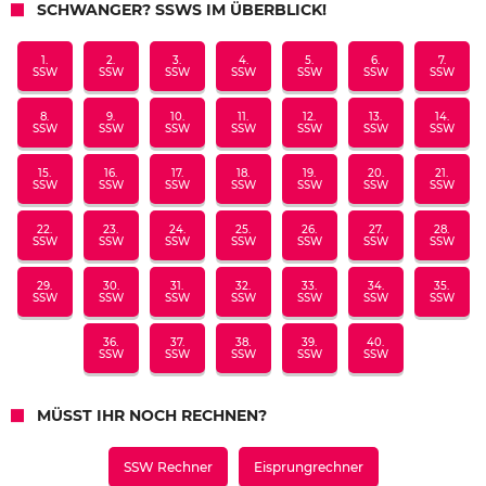
SCHWANGER? SSWS IM ÜBERBLICK!
1.
2.
3.
4.
5.
6.
7.
SSW
SSW
SSW
SSW
SSW
SSW
SSW
8.
9.
10.
11.
12.
13.
14.
SSW
SSW
SSW
SSW
SSW
SSW
SSW
15.
16.
17.
18.
19.
20.
21.
SSW
SSW
SSW
SSW
SSW
SSW
SSW
22.
23.
24.
25.
26.
27.
28.
SSW
SSW
SSW
SSW
SSW
SSW
SSW
29.
30.
31.
32.
33.
34.
35.
SSW
SSW
SSW
SSW
SSW
SSW
SSW
36.
37.
38.
39.
40.
SSW
SSW
SSW
SSW
SSW
MÜSST IHR NOCH RECHNEN?
SSW Rechner
Eisprungrechner