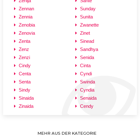
Zenija
Sante
Zennan
Sunday
Zennia
Sunita
Zenobia
Zwanette
Zenovia
Zinet
Zenta
Sinead
Zenz
Sandhya
Zenzi
Senida
Cindy
Cinta
Centa
Cyndi
Senta
Swinda
Sindy
Cyndia
Sinaida
Senaida
Zinaida
Cendy
MEHR AUS DER KATEGORIE