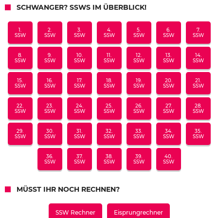
SCHWANGER? SSWS IM ÜBERBLICK!
1.
2.
3.
4.
5.
6.
7.
SSW
SSW
SSW
SSW
SSW
SSW
SSW
8.
9.
10.
11.
12.
13.
14.
SSW
SSW
SSW
SSW
SSW
SSW
SSW
15.
16.
17.
18.
19.
20.
21.
SSW
SSW
SSW
SSW
SSW
SSW
SSW
22.
23.
24.
25.
26.
27.
28.
SSW
SSW
SSW
SSW
SSW
SSW
SSW
29.
30.
31.
32.
33.
34.
35.
SSW
SSW
SSW
SSW
SSW
SSW
SSW
36.
37.
38.
39.
40.
SSW
SSW
SSW
SSW
SSW
MÜSST IHR NOCH RECHNEN?
SSW Rechner
Eisprungrechner