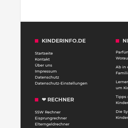
KINDERINFO.DE
N
Parfü
Startseite
Worauf
Kontakt
Über uns
Ab in
Impressum
Famili
Datenschutz
Lernen
Datenschutz-Einstellungen
um Ki
Tipps 
❤ RECHNER
Kinde
Die S
SSW Rechner
Kinde
Eisprungrechner
Elterngeldrechner