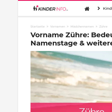
Kind
Startseite
Vornamen
Mädchennamen
Zühre
Vorname Zühre: Bedeu
Namenstage & weitere