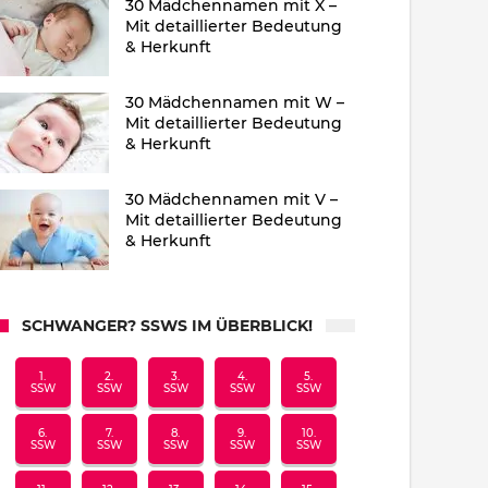
30 Mädchennamen mit X –
Mit detaillierter Bedeutung
& Herkunft
30 Mädchennamen mit W –
Mit detaillierter Bedeutung
& Herkunft
30 Mädchennamen mit V –
Mit detaillierter Bedeutung
& Herkunft
SCHWANGER? SSWS IM ÜBERBLICK!
1.
2.
3.
4.
5.
SSW
SSW
SSW
SSW
SSW
6.
7.
8.
9.
10.
SSW
SSW
SSW
SSW
SSW