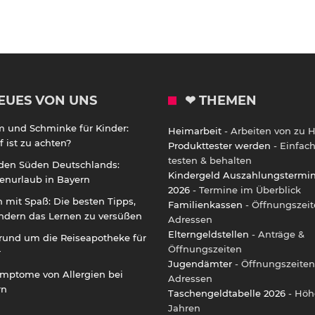
EUES VON UNS
❤ THEMEN
m und Schminke für Kinder:
Heimarbeit
- Arbeiten von zu 
 ist zu achten?
Produkttester werden
- Einfac
testen & behalten
 den Süden Deutschlands:
Kindergeld Auszahlungstermi
enurlaub in Bayern
2026
- Termine im Überblick
 mit Spaß: Die besten Tipps,
Familienkassen
- Öffnungszeit
ndern das Lernen zu versüßen
Adressen
Elterngeldstellen
- Anträge &
rund um die Reiseapotheke für
Öffnungszeiten
r
Jugendämter
- Öffnungszeiten
ymptome von Allergien bei
Adressen
rn
Taschengeldtabelle 2026
- Höh
Jahren