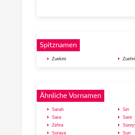
Spitznamen
Zuekini
Zuehri
Ähnliche Vornamen
Sarah
Siri
Sara
Sare
Zehra
Sürey
Soraya
Suri