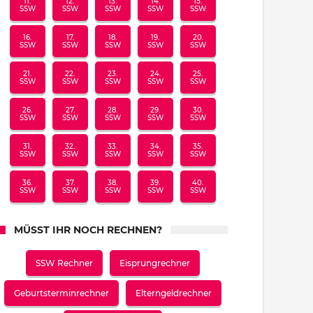
11.
12.
13.
14.
15.
SSW
SSW
SSW
SSW
SSW
16.
17.
18.
19.
20.
SSW
SSW
SSW
SSW
SSW
21.
22.
23.
24.
25.
SSW
SSW
SSW
SSW
SSW
26.
27.
28.
29.
30.
SSW
SSW
SSW
SSW
SSW
31.
32.
33.
34.
35.
SSW
SSW
SSW
SSW
SSW
36.
37.
38.
39.
40.
SSW
SSW
SSW
SSW
SSW
MÜSST IHR NOCH RECHNEN?
SSW Rechner
Eisprungrechner
Geburtsterminrechner
Elterngeldrechner