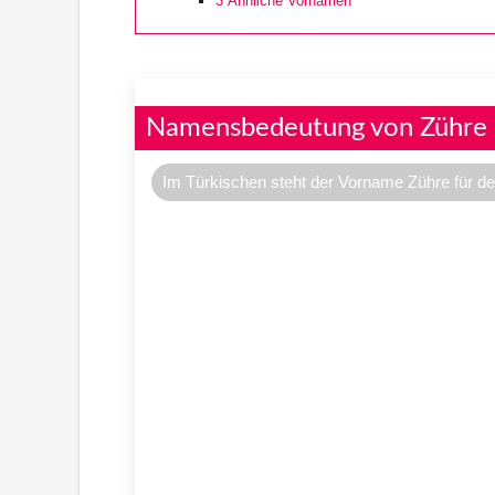
3
Ähnliche Vornamen
Namensbedeutung von Zühre
Im Türkischen steht der Vorname Zühre für d