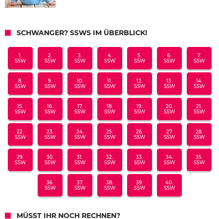
SCHWANGER? SSWS IM ÜBERBLICK!
1.
2.
3.
4.
5.
6.
7.
SSW
SSW
SSW
SSW
SSW
SSW
SSW
8.
9.
10.
11.
12.
13.
14.
SSW
SSW
SSW
SSW
SSW
SSW
SSW
15.
16.
17.
18.
19.
20.
21.
SSW
SSW
SSW
SSW
SSW
SSW
SSW
22.
23.
24.
25.
26.
27.
28.
SSW
SSW
SSW
SSW
SSW
SSW
SSW
29.
30.
31.
32.
33.
34.
35.
SSW
SSW
SSW
SSW
SSW
SSW
SSW
36.
37.
38.
39.
40.
SSW
SSW
SSW
SSW
SSW
MÜSST IHR NOCH RECHNEN?