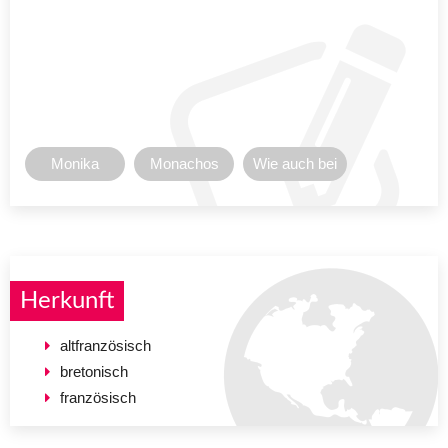
Monika
Monachos
Wie auch bei
Herkunft
altfranzösisch
bretonisch
französisch