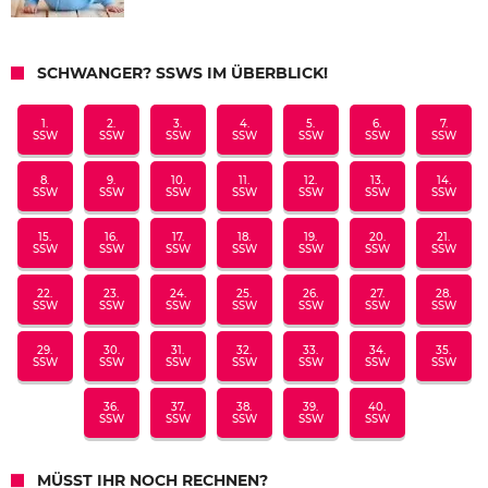
SCHWANGER? SSWS IM ÜBERBLICK!
1.
2.
3.
4.
5.
6.
7.
SSW
SSW
SSW
SSW
SSW
SSW
SSW
8.
9.
10.
11.
12.
13.
14.
SSW
SSW
SSW
SSW
SSW
SSW
SSW
15.
16.
17.
18.
19.
20.
21.
SSW
SSW
SSW
SSW
SSW
SSW
SSW
22.
23.
24.
25.
26.
27.
28.
SSW
SSW
SSW
SSW
SSW
SSW
SSW
29.
30.
31.
32.
33.
34.
35.
SSW
SSW
SSW
SSW
SSW
SSW
SSW
36.
37.
38.
39.
40.
SSW
SSW
SSW
SSW
SSW
MÜSST IHR NOCH RECHNEN?