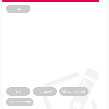
Iwa
Ivo
=> „Eibe“.
Althochdeutsch
die Standhafte