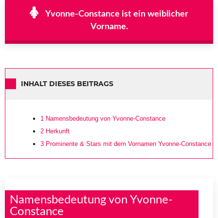
Yvonne-Constance ist ein weiblicher
Vorname.
INHALT DIESES BEITRAGS
1
Namensbedeutung von Yvonne-Constance
2
Herkunft
3
Prominente & Stars mit dem Vornamen Yvonne-Constance
Namensbedeutung von Yvonne-
Constance