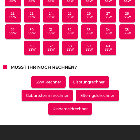
SSW
SSW
SSW
SSW
SSW
SSW
SSW
22.
23.
24.
25.
26.
27.
28.
SSW
SSW
SSW
SSW
SSW
SSW
SSW
29.
30.
31.
32.
33.
34.
35.
SSW
SSW
SSW
SSW
SSW
SSW
SSW
36.
37.
38.
39.
40.
SSW
SSW
SSW
SSW
SSW
MÜSST IHR NOCH RECHNEN?
SSW Rechner
Eisprungrechner
Geburtsterminrechner
Elterngeldrechner
Kindergeldrechner