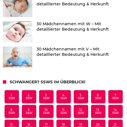
detaillierter Bedeutung & Herkunft
30 Mädchennamen mit W – Mit
detaillierter Bedeutung & Herkunft
30 Mädchennamen mit V – Mit
detaillierter Bedeutung & Herkunft
SCHWANGER? SSWS IM ÜBERBLICK!
1.
2.
3.
4.
5.
6.
7.
SSW
SSW
SSW
SSW
SSW
SSW
SSW
8.
9.
10.
11.
12.
13.
14.
SSW
SSW
SSW
SSW
SSW
SSW
SSW
15.
16.
17.
18.
19.
20.
21.