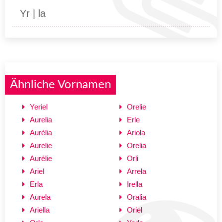
Yr | la
Ähnliche Vornamen
Yeriel
Orelie
Aurelia
Erle
Aurélia
Ariola
Aurelie
Orelia
Aurélie
Orli
Ariel
Arrela
Erla
Irella
Aurela
Oralia
Ariella
Oriel