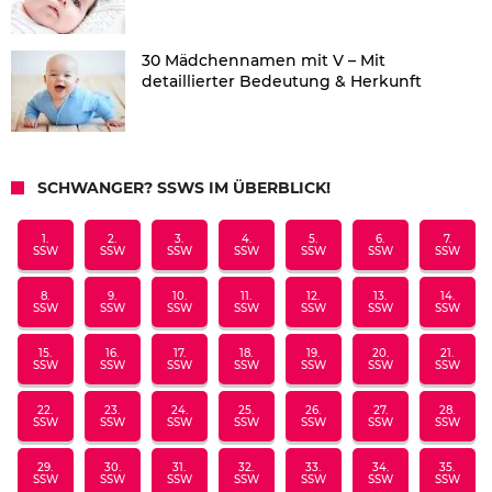
30 Mädchennamen mit V – Mit
detaillierter Bedeutung & Herkunft
SCHWANGER? SSWS IM ÜBERBLICK!
1.
2.
3.
4.
5.
6.
7.
SSW
SSW
SSW
SSW
SSW
SSW
SSW
8.
9.
10.
11.
12.
13.
14.
SSW
SSW
SSW
SSW
SSW
SSW
SSW
15.
16.
17.
18.
19.
20.
21.
SSW
SSW
SSW
SSW
SSW
SSW
SSW
22.
23.
24.
25.
26.
27.
28.
SSW
SSW
SSW
SSW
SSW
SSW
SSW
29.
30.
31.
32.
33.
34.
35.
SSW
SSW
SSW
SSW
SSW
SSW
SSW