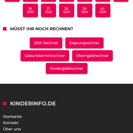
36.
37.
38.
39.
40.
SSW
SSW
SSW
SSW
SSW
MÜSST IHR NOCH RECHNEN?
SSW Rechner
Eisprungrechner
Geburtsterminrechner
Elterngeldrechner
Kindergeldrechner
KINDERINFO.DE
Startseite
Kontakt
Über uns