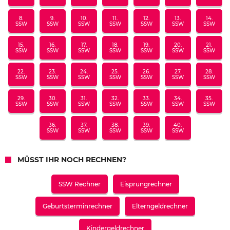
8.
9.
10.
11.
12.
13.
14.
SSW
SSW
SSW
SSW
SSW
SSW
SSW
15.
16.
17.
18.
19.
20.
21.
SSW
SSW
SSW
SSW
SSW
SSW
SSW
22.
23.
24.
25.
26.
27.
28.
SSW
SSW
SSW
SSW
SSW
SSW
SSW
29.
30.
31.
32.
33.
34.
35.
SSW
SSW
SSW
SSW
SSW
SSW
SSW
36.
37.
38.
39.
40.
SSW
SSW
SSW
SSW
SSW
MÜSST IHR NOCH RECHNEN?
SSW Rechner
Eisprungrechner
Geburtsterminrechner
Elterngeldrechner
Kindergeldrechner