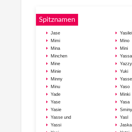
Spitznamen
Jase
Yasile
Mimi
Mino
Mina
Mini
Minchen
Yassa
Mine
Yazzy
Minie
Yuki
Minny
Yasse
Minu
Yaso
Yade
Minki
Yase
Yasa
Yasie
Smin
Yasse und
Yasl
Yassi
Jaska