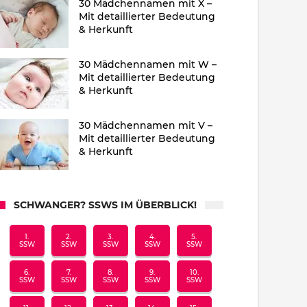
30 Mädchennamen mit X –
Mit detaillierter Bedeutung
& Herkunft
30 Mädchennamen mit W –
Mit detaillierter Bedeutung
& Herkunft
30 Mädchennamen mit V –
Mit detaillierter Bedeutung
& Herkunft
SCHWANGER? SSWS IM ÜBERBLICK!
1.
2.
3.
4.
5.
SSW
SSW
SSW
SSW
SSW
6.
7.
8.
9.
10.
SSW
SSW
SSW
SSW
SSW