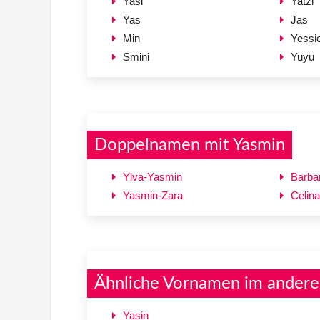
Yasi
Yatzi
Yas
Jas
Min
Yessi
Smini
Yuyu
Doppelnamen mit Yasmin
Ylva-Yasmin
Barba
Yasmin-Zara
Celin
Ähnliche Vornamen im andere
Yasin