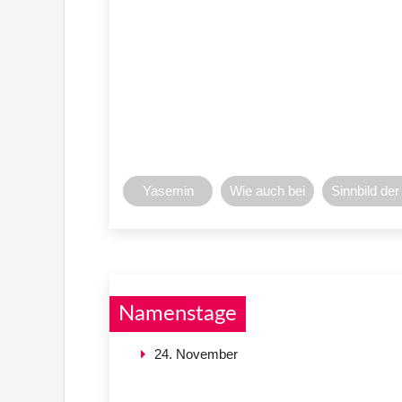
Yasemin
Wie auch bei
Sinnbild der
Namenstage
24. November