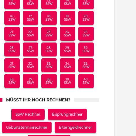
11.
12.
13.
14.
15.
SSW
SSW
SSW
SSW
SSW
16.
17.
18.
19.
20.
SSW
SSW
SSW
SSW
SSW
21.
22.
23.
24.
25.
SSW
SSW
SSW
SSW
SSW
26.
27.
28.
29.
30.
SSW
SSW
SSW
SSW
SSW
31.
32.
33.
34.
35.
SSW
SSW
SSW
SSW
SSW
36.
37.
38.
39.
40.
SSW
SSW
SSW
SSW
SSW
MÜSST IHR NOCH RECHNEN?
SSW Rechner
Eisprungrechner
Geburtsterminrechner
Elterngeldrechner