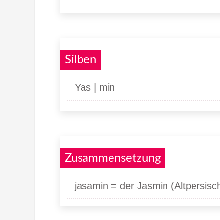
Silben
Yas | min
Zusammensetzung
jasamin = der Jasmin (Altpersisc