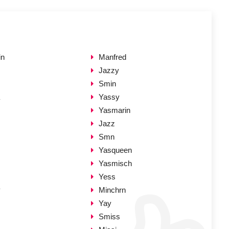
in
Manfred
Jazzy
Smin
Yassy
Yasmarin
Jazz
Smn
Yasqueen
Yasmisch
Yess
y
Minchrn
Yay
Smiss