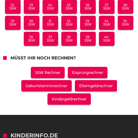
22.
23.
24.
25.
26.
27.
28.
SSW
SSW
SSW
SSW
SSW
SSW
SSW
29.
30.
31.
32.
33.
34.
35.
SSW
SSW
SSW
SSW
SSW
SSW
SSW
36.
37.
38.
39.
40.
SSW
SSW
SSW
SSW
SSW
MÜSST IHR NOCH RECHNEN?
SSW Rechner
Eisprungrechner
Geburtsterminrechner
Elterngeldrechner
Kindergeldrechner
KINDERINFO.DE