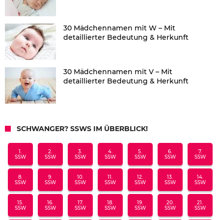
30 Mädchennamen mit W – Mit
detaillierter Bedeutung & Herkunft
30 Mädchennamen mit V – Mit
detaillierter Bedeutung & Herkunft
SCHWANGER? SSWS IM ÜBERBLICK!
1.
2.
3.
4.
5.
6.
7.
SSW
SSW
SSW
SSW
SSW
SSW
SSW
8.
9.
10.
11.
12.
13.
14.
SSW
SSW
SSW
SSW
SSW
SSW
SSW
15.
16.
17.
18.
19.
20.
21.
SSW
SSW
SSW
SSW
SSW
SSW
SSW