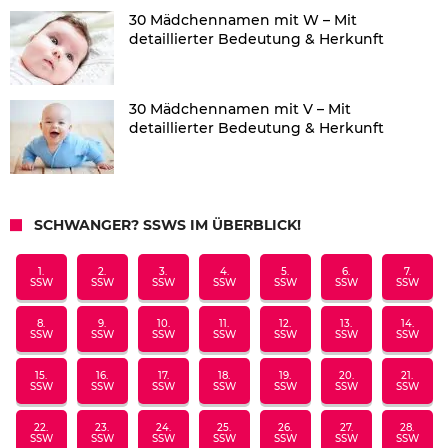
30 Mädchennamen mit W – Mit
detaillierter Bedeutung & Herkunft
30 Mädchennamen mit V – Mit
detaillierter Bedeutung & Herkunft
SCHWANGER? SSWS IM ÜBERBLICK!
1.
2.
3.
4.
5.
6.
7.
SSW
SSW
SSW
SSW
SSW
SSW
SSW
8.
9.
10.
11.
12.
13.
14.
SSW
SSW
SSW
SSW
SSW
SSW
SSW
15.
16.
17.
18.
19.
20.
21.
SSW
SSW
SSW
SSW
SSW
SSW
SSW
22.
23.
24.
25.
26.
27.
28.
SSW
SSW
SSW
SSW
SSW
SSW
SSW