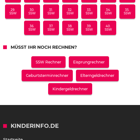
29.
30.
31.
32.
33.
34.
35.
SSW
SSW
SSW
SSW
SSW
SSW
SSW
36.
37.
38.
39.
40.
SSW
SSW
SSW
SSW
SSW
MÜSST IHR NOCH RECHNEN?
SSW Rechner
Eisprungrechner
Geburtsterminrechner
Elterngeldrechner
Kindergeldrechner
KINDERINFO.DE
Startseite