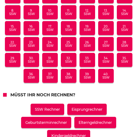
8.
9.
10.
11.
12.
13.
14.
SSW
SSW
SSW
SSW
SSW
SSW
SSW
15.
16.
17.
18.
19.
20.
21.
SSW
SSW
SSW
SSW
SSW
SSW
SSW
22.
23.
24.
25.
26.
27.
28.
SSW
SSW
SSW
SSW
SSW
SSW
SSW
29.
30.
31.
32.
33.
34.
35.
SSW
SSW
SSW
SSW
SSW
SSW
SSW
36.
37.
38.
39.
40.
SSW
SSW
SSW
SSW
SSW
MÜSST IHR NOCH RECHNEN?
SSW Rechner
Eisprungrechner
Geburtsterminrechner
Elterngeldrechner
Kindergeldrechner