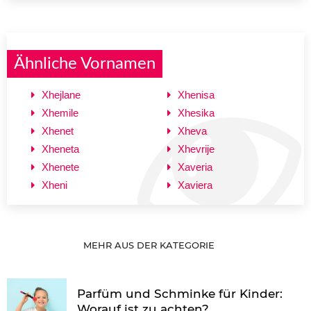
Ähnliche Vornamen
Xhejlane
Xhenisa
Xhemile
Xhesika
Xhenet
Xheva
Xheneta
Xhevrije
Xhenete
Xaveria
Xheni
Xaviera
MEHR AUS DER KATEGORIE
Parfüm und Schminke für Kinder:
Worauf ist zu achten?