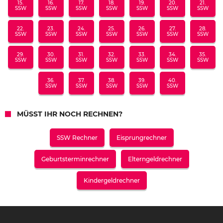
15.
16.
17.
18.
19.
20.
21.
SSW
SSW
SSW
SSW
SSW
SSW
SSW
22.
23.
24.
25.
26.
27.
28.
SSW
SSW
SSW
SSW
SSW
SSW
SSW
29.
30.
31.
32.
33.
34.
35.
SSW
SSW
SSW
SSW
SSW
SSW
SSW
36.
37.
38.
39.
40.
SSW
SSW
SSW
SSW
SSW
MÜSST IHR NOCH RECHNEN?
SSW Rechner
Eisprungrechner
Geburtsterminrechner
Elterngeldrechner
Kindergeldrechner