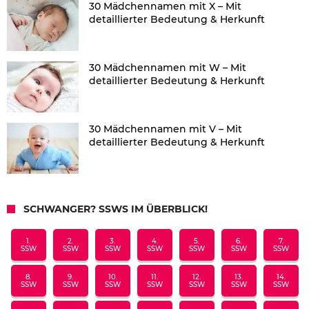
30 Mädchennamen mit X – Mit
detaillierter Bedeutung & Herkunft
30 Mädchennamen mit W – Mit
detaillierter Bedeutung & Herkunft
30 Mädchennamen mit V – Mit
detaillierter Bedeutung & Herkunft
SCHWANGER? SSWS IM ÜBERBLICK!
1.
2.
3.
4.
5.
6.
7.
SSW
SSW
SSW
SSW
SSW
SSW
SSW
8.
9.
10.
11.
12.
13.
14.
SSW
SSW
SSW
SSW
SSW
SSW
SSW