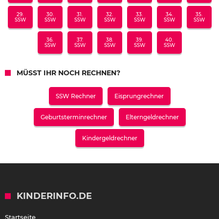
29.
30.
31.
32.
33.
34.
35.
SSW
SSW
SSW
SSW
SSW
SSW
SSW
36.
37.
38.
39.
40.
SSW
SSW
SSW
SSW
SSW
MÜSST IHR NOCH RECHNEN?
SSW Rechner
Eisprungrechner
Geburtsterminrechner
Elterngeldrechner
Kindergeldrechner
KINDERINFO.DE
Startseite