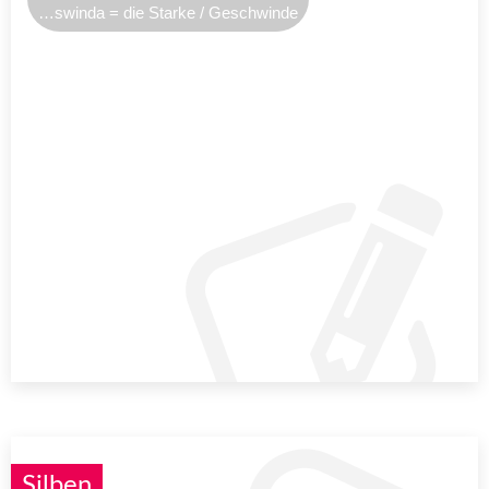
…swinda = die Starke / Geschwinde
Silben