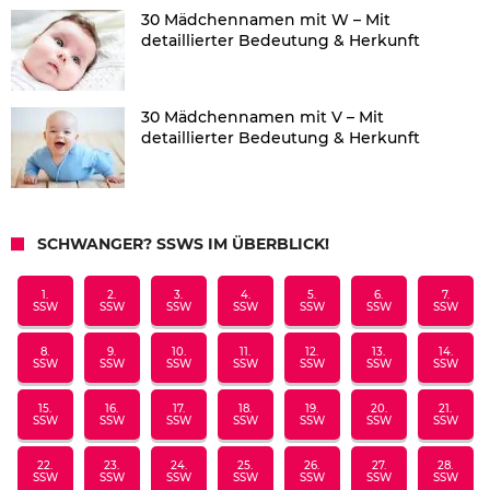
30 Mädchennamen mit W – Mit
detaillierter Bedeutung & Herkunft
30 Mädchennamen mit V – Mit
detaillierter Bedeutung & Herkunft
SCHWANGER? SSWS IM ÜBERBLICK!
1.
2.
3.
4.
5.
6.
7.
SSW
SSW
SSW
SSW
SSW
SSW
SSW
8.
9.
10.
11.
12.
13.
14.
SSW
SSW
SSW
SSW
SSW
SSW
SSW
15.
16.
17.
18.
19.
20.
21.
SSW
SSW
SSW
SSW
SSW
SSW
SSW
22.
23.
24.
25.
26.
27.
28.
SSW
SSW
SSW
SSW
SSW
SSW
SSW