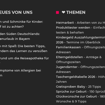
EUES VON UNS
❤ THEMEN
m und Schminke für Kinder:
Heimarbeit
- Arbeiten von zu 
 ist zu achten?
Produkttester werden
- Einfac
testen & behalten
 den Süden Deutschlands:
Kindergeld Auszahlungstermi
enurlaub in Bayern
2026
- Termine im Überblick
 mit Spaß: Die besten Tipps,
Familienkassen
- Öffnungszeit
ndern das Lernen zu versüßen
Adressen
Elterngeldstellen
- Anträge &
rund um die Reiseapotheke für
Öffnungszeiten
r
Jugendämter
- Öffnungszeiten
ymptome von Allergien bei
Adressen
rn
Taschengeldtabelle 2026
- Höh
Jahren
Gratisproben Baby
- 25 Tipps
Sprüche zur Geburt
- 150 Sprüc
Glückwünsche zur Geburt
- 180
Wünsche & 9 Tipps