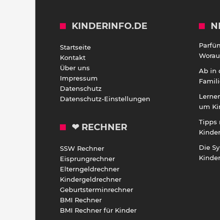
KINDERINFO.DE
N
Parfü
Startseite
Worauf
Kontakt
Über uns
Ab in
Impressum
Famili
Datenschutz
Lernen
Datenschutz-Einstellungen
um Ki
Tipps 
❤ RECHNER
Kinde
Die S
SSW Rechner
Kinde
Eisprungrechner
Elterngeldrechner
Kindergeldrechner
Geburtsterminrechner
BMI Rechner
BMI Rechner für Kinder