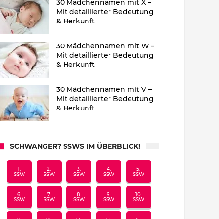
30 Mädchennamen mit X –
Mit detaillierter Bedeutung
& Herkunft
30 Mädchennamen mit W –
Mit detaillierter Bedeutung
& Herkunft
30 Mädchennamen mit V –
Mit detaillierter Bedeutung
& Herkunft
SCHWANGER? SSWS IM ÜBERBLICK!
1.
2.
3.
4.
5.
SSW
SSW
SSW
SSW
SSW
6.
7.
8.
9.
10.
SSW
SSW
SSW
SSW
SSW