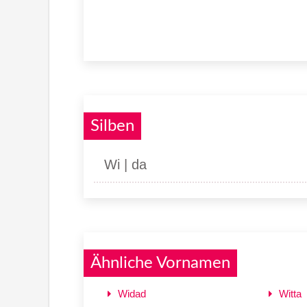
Silben
Wi | da
Ähnliche Vornamen
Widad
Witta