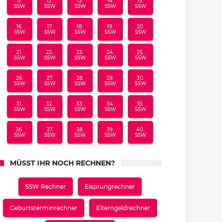
11.
12.
13.
14.
15.
SSW
SSW
SSW
SSW
SSW
16.
17.
18.
19.
20.
SSW
SSW
SSW
SSW
SSW
21.
22.
23.
24.
25.
SSW
SSW
SSW
SSW
SSW
26.
27.
28.
29.
30.
SSW
SSW
SSW
SSW
SSW
31.
32.
33.
34.
35.
SSW
SSW
SSW
SSW
SSW
36.
37.
38.
39.
40.
SSW
SSW
SSW
SSW
SSW
MÜSST IHR NOCH RECHNEN?
SSW Rechner
Eisprungrechner
Geburtsterminrechner
Elterngeldrechner