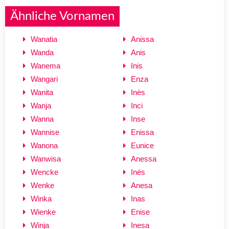
Ähnliche Vornamen
Wanatia
Anissa
Wanda
Anis
Wanema
Inis
Wangari
Enza
Wanita
Inès
Wanja
Inci
Wanna
Inse
Wannise
Enissa
Wanona
Eunice
Wanwisa
Anessa
Wencke
Inés
Wenke
Anesa
Winka
Inas
Wienke
Enise
Winja
Inesa