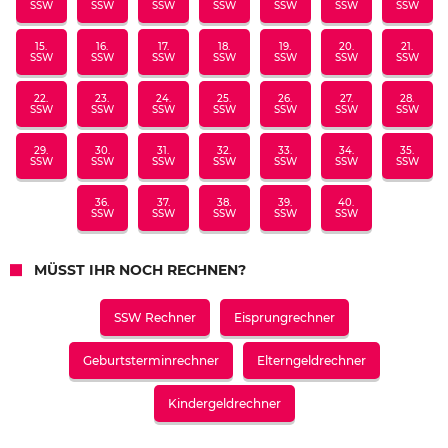
SSW
SSW
SSW
SSW
SSW
SSW
SSW
15.
16.
17.
18.
19.
20.
21.
SSW
SSW
SSW
SSW
SSW
SSW
SSW
22.
23.
24.
25.
26.
27.
28.
SSW
SSW
SSW
SSW
SSW
SSW
SSW
29.
30.
31.
32.
33.
34.
35.
SSW
SSW
SSW
SSW
SSW
SSW
SSW
36.
37.
38.
39.
40.
SSW
SSW
SSW
SSW
SSW
MÜSST IHR NOCH RECHNEN?
SSW Rechner
Eisprungrechner
Geburtsterminrechner
Elterngeldrechner
Kindergeldrechner