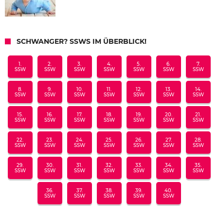
SCHWANGER? SSWS IM ÜBERBLICK!
1.
2.
3.
4.
5.
6.
7.
SSW
SSW
SSW
SSW
SSW
SSW
SSW
8.
9.
10.
11.
12.
13.
14.
SSW
SSW
SSW
SSW
SSW
SSW
SSW
15.
16.
17.
18.
19.
20.
21.
SSW
SSW
SSW
SSW
SSW
SSW
SSW
22.
23.
24.
25.
26.
27.
28.
SSW
SSW
SSW
SSW
SSW
SSW
SSW
29.
30.
31.
32.
33.
34.
35.
SSW
SSW
SSW
SSW
SSW
SSW
SSW
36.
37.
38.
39.
40.
SSW
SSW
SSW
SSW
SSW