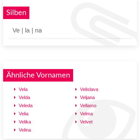
Silben
Ve | la | na
Ähnliche Vornamen
Vela
Velislava
Velda
Veljana
Veleda
Vellamo
Velia
Velma
Velika
Velvet
Velina