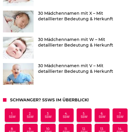
30 Mädchennamen mit X – Mit
detaillierter Bedeutung & Herkunft
30 Mädchennamen mit W – Mit
detaillierter Bedeutung & Herkunft
30 Mädchennamen mit V – Mit
detaillierter Bedeutung & Herkunft
SCHWANGER? SSWS IM ÜBERBLICK!
1.
2.
3.
4.
5.
6.
7.
SSW
SSW
SSW
SSW
SSW
SSW
SSW
8.
9.
10.
11.
12.
13.
14.