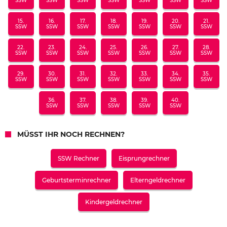
SSW
SSW
SSW
SSW
SSW
SSW
SSW
15.
16.
17.
18.
19.
20.
21.
SSW
SSW
SSW
SSW
SSW
SSW
SSW
22.
23.
24.
25.
26.
27.
28.
SSW
SSW
SSW
SSW
SSW
SSW
SSW
29.
30.
31.
32.
33.
34.
35.
SSW
SSW
SSW
SSW
SSW
SSW
SSW
36.
37.
38.
39.
40.
SSW
SSW
SSW
SSW
SSW
MÜSST IHR NOCH RECHNEN?
SSW Rechner
Eisprungrechner
Geburtsterminrechner
Elterngeldrechner
Kindergeldrechner