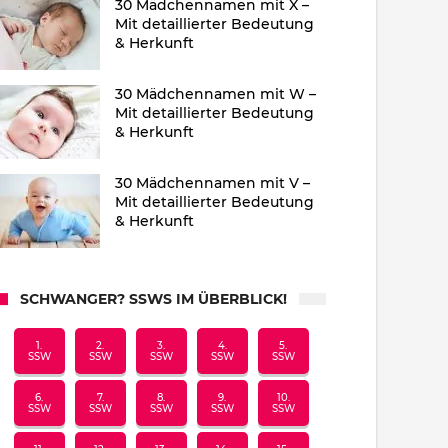
30 Mädchennamen mit X –
Mit detaillierter Bedeutung
& Herkunft
30 Mädchennamen mit W –
Mit detaillierter Bedeutung
& Herkunft
30 Mädchennamen mit V –
Mit detaillierter Bedeutung
& Herkunft
SCHWANGER? SSWS IM ÜBERBLICK!
1.
2.
3.
4.
5.
SSW
SSW
SSW
SSW
SSW
6.
7.
8.
9.
10.
SSW
SSW
SSW
SSW
SSW