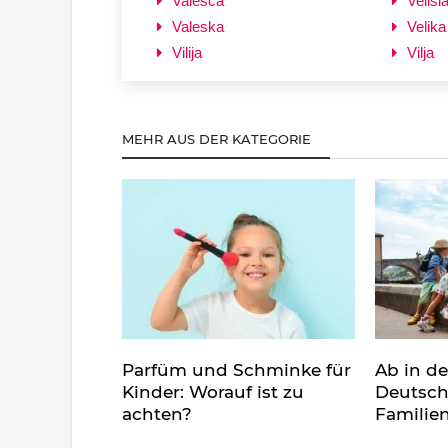
Valesca
Velisi
Valeska
Velika
Vilija
Vilja
MEHR AUS DER KATEGORIE
Parfüm und Schminke für
Ab in d
Kinder: Worauf ist zu
Deutsch
achten?
Familie