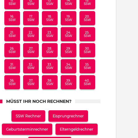
11.
12.
13.
14.
15.
SSW
SSW
SSW
SSW
SSW
16.
17.
18.
19.
20.
SSW
SSW
SSW
SSW
SSW
21.
22.
23.
24.
25.
SSW
SSW
SSW
SSW
SSW
26.
27.
28.
29.
30.
SSW
SSW
SSW
SSW
SSW
31.
32.
33.
34.
35.
SSW
SSW
SSW
SSW
SSW
36.
37.
38.
39.
40.
SSW
SSW
SSW
SSW
SSW
MÜSST IHR NOCH RECHNEN?
SSW Rechner
Eisprungrechner
Geburtsterminrechner
Elterngeldrechner