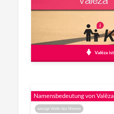
Valëza is
Namensbedeutung von Valëza
winzige Welle des Meeres