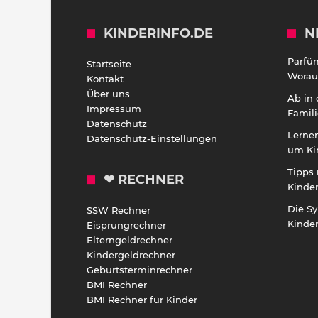
KINDERINFO.DE
N
Parfü
Startseite
Worauf
Kontakt
Über uns
Ab in
Impressum
Famili
Datenschutz
Lernen
Datenschutz-Einstellungen
um Ki
Tipps 
❤ RECHNER
Kinde
Die S
SSW Rechner
Kinde
Eisprungrechner
Elterngeldrechner
Kindergeldrechner
Geburtsterminrechner
BMI Rechner
BMI Rechner für Kinder