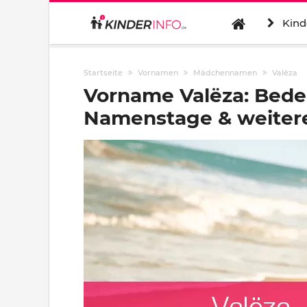
Kind
Startseite
Vornamen
Mädchennamen
Valëza
Vorname Valëza: Bede
Namenstage & weitere