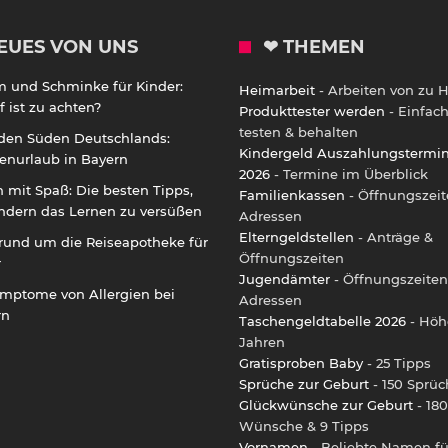
EUES VON UNS
❤ THEMEN
m und Schminke für Kinder:
Heimarbeit
- Arbeiten von zu 
 ist zu achten?
Produkttester werden
- Einfac
testen & behalten
 den Süden Deutschlands:
Kindergeld Auszahlungstermi
enurlaub in Bayern
2026
- Termine im Überblick
 mit Spaß: Die besten Tipps,
Familienkassen
- Öffnungszeit
ndern das Lernen zu versüßen
Adressen
Elterngeldstellen
- Anträge &
rund um die Reiseapotheke für
Öffnungszeiten
r
Jugendämter
- Öffnungszeiten
ymptome von Allergien bei
Adressen
rn
Taschengeldtabelle 2026
- Höh
Jahren
Gratisproben Baby
- 25 Tipps
Sprüche zur Geburt
- 150 Sprüc
Glückwünsche zur Geburt
- 180
Wünsche & 9 Tipps
Vornamen
- Beliebte Namen fü