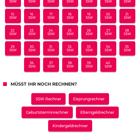
SSW
SSW
SSW
SSW
SSW
SSW
SSW
15.
16.
17.
18.
19.
20.
21.
SSW
SSW
SSW
SSW
SSW
SSW
SSW
22.
23.
24.
25.
26.
27.
28.
SSW
SSW
SSW
SSW
SSW
SSW
SSW
29.
30.
31.
32.
33.
34.
35.
SSW
SSW
SSW
SSW
SSW
SSW
SSW
36.
37.
38.
39.
40.
SSW
SSW
SSW
SSW
SSW
MÜSST IHR NOCH RECHNEN?
SSW Rechner
Eisprungrechner
Geburtsterminrechner
Elterngeldrechner
Kindergeldrechner