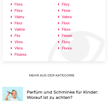
Flora
Flory
Flóra
Florie
Valery
Valera
Fleur
Floor
Valérie
Filora
Flor
Flower
Vlora
Flura
Vlera
Floora
Floarea
MEHR AUS DER KATEGORIE
Parfüm und Schminke für Kinder:
Worauf ist zu achten?