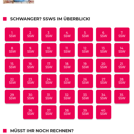
SCHWANGER? SSWS IM ÜBERBLICK!
1.
2.
3.
4.
5.
6.
7.
SSW
SSW
SSW
SSW
SSW
SSW
SSW
8.
9.
10.
11.
12.
13.
14.
SSW
SSW
SSW
SSW
SSW
SSW
SSW
15.
16.
17.
18.
19.
20.
21.
SSW
SSW
SSW
SSW
SSW
SSW
SSW
22.
23.
24.
25.
26.
27.
28.
SSW
SSW
SSW
SSW
SSW
SSW
SSW
29.
30.
31.
32.
33.
34.
35.
SSW
SSW
SSW
SSW
SSW
SSW
SSW
36.
37.
38.
39.
40.
SSW
SSW
SSW
SSW
SSW
MÜSST IHR NOCH RECHNEN?