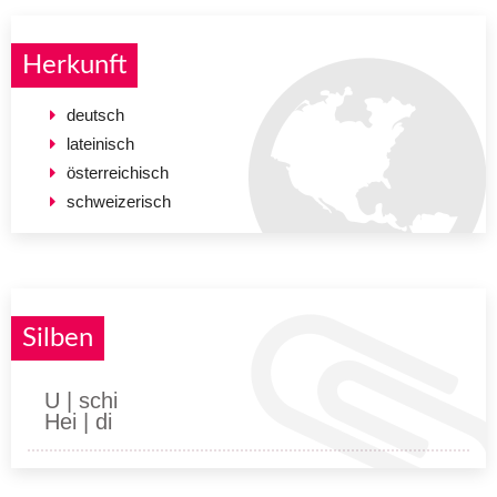
Herkunft
deutsch
lateinisch
österreichisch
schweizerisch
Silben
U | schi
Hei | di