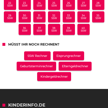
22.
23.
24.
25.
26.
27.
28.
SSW
SSW
SSW
SSW
SSW
SSW
SSW
29.
30.
31.
32.
33.
34.
35.
SSW
SSW
SSW
SSW
SSW
SSW
SSW
36.
37.
38.
39.
40.
SSW
SSW
SSW
SSW
SSW
MÜSST IHR NOCH RECHNEN?
SSW Rechner
Eisprungrechner
Geburtsterminrechner
Elterngeldrechner
Kindergeldrechner
KINDERINFO.DE