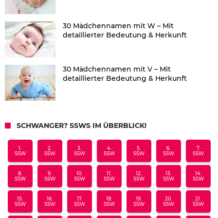
30 Mädchennamen mit W – Mit
detaillierter Bedeutung & Herkunft
30 Mädchennamen mit V – Mit
detaillierter Bedeutung & Herkunft
SCHWANGER? SSWS IM ÜBERBLICK!
1.
2.
3.
4.
5.
6.
7.
SSW
SSW
SSW
SSW
SSW
SSW
SSW
8.
9.
10.
11.
12.
13.
14.
SSW
SSW
SSW
SSW
SSW
SSW
SSW
15.
16.
17.
18.
19.
20.
21.
SSW
SSW
SSW
SSW
SSW
SSW
SSW