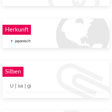
Herkunft
japanisch
Silben
U | sa | gi