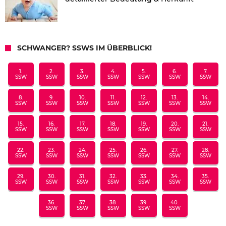
SCHWANGER? SSWS IM ÜBERBLICK!
1.
2.
3.
4.
5.
6.
7.
SSW
SSW
SSW
SSW
SSW
SSW
SSW
8.
9.
10.
11.
12.
13.
14.
SSW
SSW
SSW
SSW
SSW
SSW
SSW
15.
16.
17.
18.
19.
20.
21.
SSW
SSW
SSW
SSW
SSW
SSW
SSW
22.
23.
24.
25.
26.
27.
28.
SSW
SSW
SSW
SSW
SSW
SSW
SSW
29.
30.
31.
32.
33.
34.
35.
SSW
SSW
SSW
SSW
SSW
SSW
SSW
36.
37.
38.
39.
40.
SSW
SSW
SSW
SSW
SSW