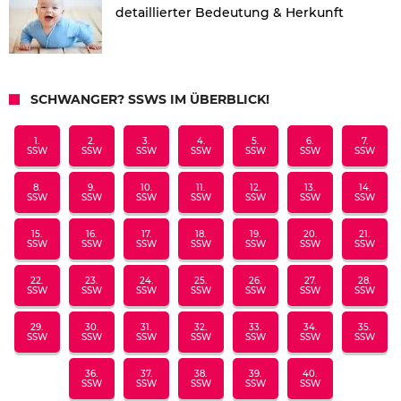
detaillierter Bedeutung & Herkunft
SCHWANGER? SSWS IM ÜBERBLICK!
1.
2.
3.
4.
5.
6.
7.
SSW
SSW
SSW
SSW
SSW
SSW
SSW
8.
9.
10.
11.
12.
13.
14.
SSW
SSW
SSW
SSW
SSW
SSW
SSW
15.
16.
17.
18.
19.
20.
21.
SSW
SSW
SSW
SSW
SSW
SSW
SSW
22.
23.
24.
25.
26.
27.
28.
SSW
SSW
SSW
SSW
SSW
SSW
SSW
29.
30.
31.
32.
33.
34.
35.
SSW
SSW
SSW
SSW
SSW
SSW
SSW
36.
37.
38.
39.
40.
SSW
SSW
SSW
SSW
SSW