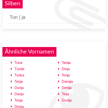
Silben
Tun | ja
Ähnliche Vornamen
Tuna
Tanija
Tünde
Dinja
Tunka
Tonje
Tanja
Danaja
Dunja
Denija
Danja
Tinja
Tonja
Dunija
Donja