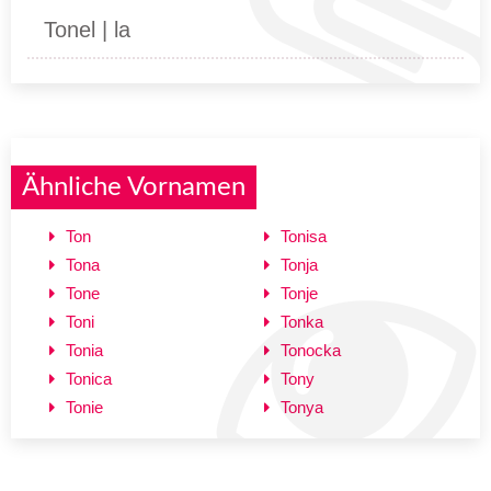
Tonel | la
Ähnliche Vornamen
Ton
Tonisa
Tona
Tonja
Tone
Tonje
Toni
Tonka
Tonia
Tonocka
Tonica
Tony
Tonie
Tonya