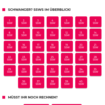
SCHWANGER? SSWS IM ÜBERBLICK!
1.
2.
3.
4.
5.
6.
7.
SSW
SSW
SSW
SSW
SSW
SSW
SSW
8.
9.
10.
11.
12.
13.
14.
SSW
SSW
SSW
SSW
SSW
SSW
SSW
15.
16.
17.
18.
19.
20.
21.
SSW
SSW
SSW
SSW
SSW
SSW
SSW
22.
23.
24.
25.
26.
27.
28.
SSW
SSW
SSW
SSW
SSW
SSW
SSW
29.
30.
31.
32.
33.
34.
35.
SSW
SSW
SSW
SSW
SSW
SSW
SSW
36.
37.
38.
39.
40.
SSW
SSW
SSW
SSW
SSW
MÜSST IHR NOCH RECHNEN?