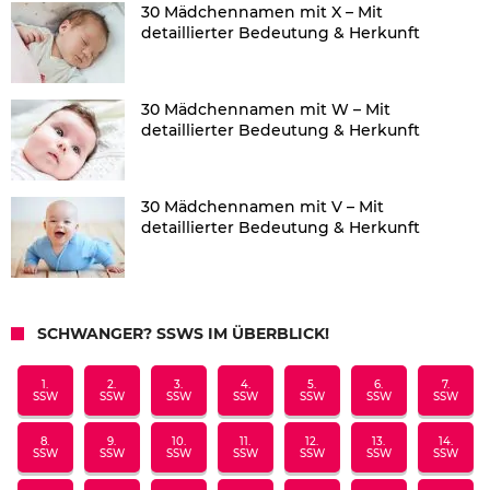
30 Mädchennamen mit X – Mit
detaillierter Bedeutung & Herkunft
30 Mädchennamen mit W – Mit
detaillierter Bedeutung & Herkunft
30 Mädchennamen mit V – Mit
detaillierter Bedeutung & Herkunft
SCHWANGER? SSWS IM ÜBERBLICK!
1.
2.
3.
4.
5.
6.
7.
SSW
SSW
SSW
SSW
SSW
SSW
SSW
8.
9.
10.
11.
12.
13.
14.
SSW
SSW
SSW
SSW
SSW
SSW
SSW