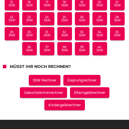
15.
16.
17.
18.
19.
20.
21.
SSW
SSW
SSW
SSW
SSW
SSW
SSW
22.
23.
24.
25.
26.
27.
28.
SSW
SSW
SSW
SSW
SSW
SSW
SSW
29.
30.
31.
32.
33.
34.
35.
SSW
SSW
SSW
SSW
SSW
SSW
SSW
36.
37.
38.
39.
40.
SSW
SSW
SSW
SSW
SSW
MÜSST IHR NOCH RECHNEN?
SSW Rechner
Eisprungrechner
Geburtsterminrechner
Elterngeldrechner
Kindergeldrechner