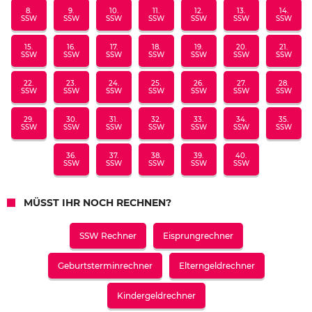
8.
9.
10.
11.
12.
13.
14.
SSW
SSW
SSW
SSW
SSW
SSW
SSW
15.
16.
17.
18.
19.
20.
21.
SSW
SSW
SSW
SSW
SSW
SSW
SSW
22.
23.
24.
25.
26.
27.
28.
SSW
SSW
SSW
SSW
SSW
SSW
SSW
29.
30.
31.
32.
33.
34.
35.
SSW
SSW
SSW
SSW
SSW
SSW
SSW
36.
37.
38.
39.
40.
SSW
SSW
SSW
SSW
SSW
MÜSST IHR NOCH RECHNEN?
SSW Rechner
Eisprungrechner
Geburtsterminrechner
Elterngeldrechner
Kindergeldrechner