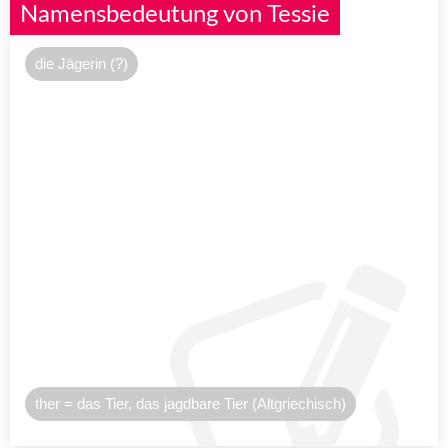
Namensbedeutung von Tessie
die Jägerin (?)
ther = das Tier, das jagdbare Tier (Altgriechisch)